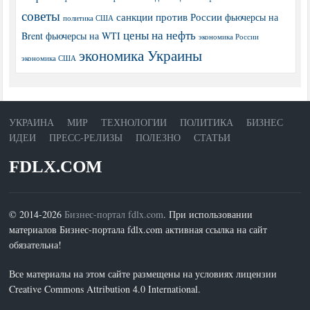
советы
санкции против России
фьючерсы на
политика США
цены на нефть
Brent
фьючерсы на WTI
экономика России
экономика Украины
экономика США
УКРАИНА
МИР
ТЕХНОЛОГИИ
ПОЛИТИКА
БИЗНЕС
ИДЕИ
ПРЕСС-РЕЛИЗЫ
ПОЛЕЗНО
СТАТЬИ
FDLX.COM
© 2014-2026
Бизнес-портал fdlx.com
. При использовании
материалов Бизнес-портала fdlx.com активная ссылка на сайт
обязательна!
Все материалы на этом сайте размещены на условиях лицензии
Creative Commons Attribution 4.0 International.