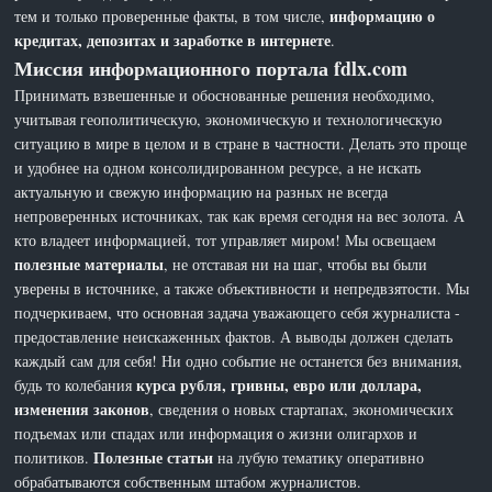
информацию о
тем и только проверенные факты, в том числе,
кредитах, депозитах и заработке в интернете
.
Миссия информационного портала fdlx.com
Принимать взвешенные и обоснованные решения необходимо,
учитывая геополитическую, экономическую и технологическую
ситуацию в мире в целом и в стране в частности. Делать это проще
и удобнее на одном консолидированном ресурсе, а не искать
актуальную и свежую информацию на разных не всегда
непроверенных источниках, так как время сегодня на вес золота. А
кто владеет информацией, тот управляет миром! Мы освещаем
полезные материалы
, не отставая ни на шаг, чтобы вы были
уверены в источнике, а также объективности и непредвзятости. Мы
подчеркиваем, что основная задача уважающего себя журналиста -
предоставление неискаженных фактов. А выводы должен сделать
каждый сам для себя! Ни одно событие не останется без внимания,
курса рубля, гривны, евро или доллара,
будь то колебания
изменения законов
, сведения о новых стартапах, экономических
подъемах или спадах или информация о жизни олигархов и
Полезные статьи
политиков.
на лубую тематику оперативно
обрабатываются собственным штабом журналистов.