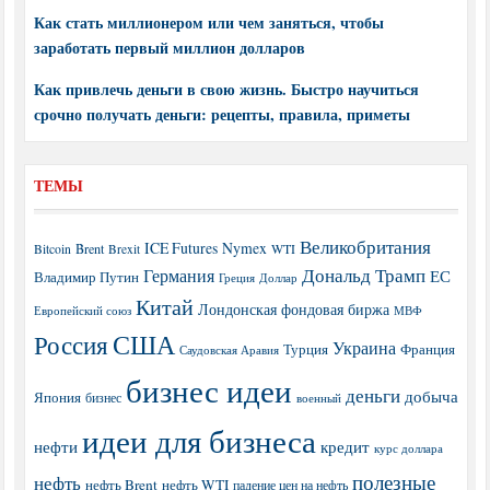
Как стать миллионером или чем заняться, чтобы
заработать первый миллион долларов
Как привлечь деньги в свою жизнь. Быстро научиться
срочно получать деньги: рецепты, правила, приметы
ТЕМЫ
Великобритания
ICE Futures
Nymex
Brent
WTI
Bitcoin
Brexit
Дональд Трамп
Германия
ЕС
Владимир Путин
Греция
Доллар
Китай
Лондонская фондовая биржа
МВФ
Европейский союз
США
Россия
Украина
Турция
Франция
Саудовская Аравия
бизнес идеи
деньги
добыча
Япония
бизнес
военный
идеи для бизнеса
нефти
кредит
курс доллара
полезные
нефть
нефть Brent
нефть WTI
падение цен на нефть