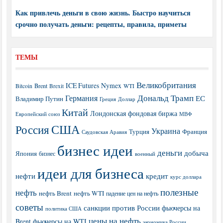
Как привлечь деньги в свою жизнь. Быстро научиться
срочно получать деньги: рецепты, правила, приметы
ТЕМЫ
Великобритания
ICE Futures
Nymex
Brent
WTI
Bitcoin
Brexit
Дональд Трамп
Германия
ЕС
Владимир Путин
Греция
Доллар
Китай
Лондонская фондовая биржа
МВФ
Европейский союз
США
Россия
Украина
Турция
Франция
Саудовская Аравия
бизнес идеи
деньги
добыча
Япония
бизнес
военный
идеи для бизнеса
нефти
кредит
курс доллара
полезные
нефть
нефть Brent
нефть WTI
падение цен на нефть
советы
санкции против России
фьючерсы на
политика США
цены на нефть
Brent
фьючерсы на WTI
экономика России