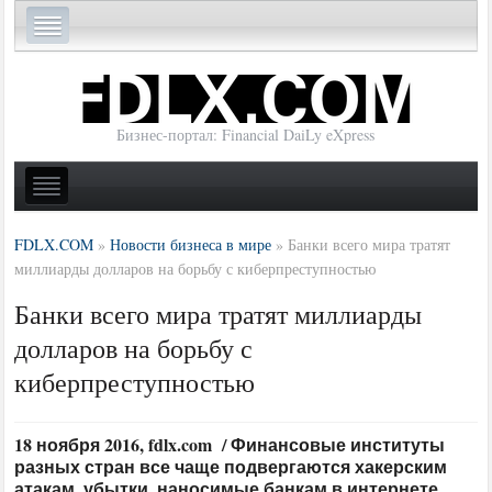
Бизнес-портал: Financial DaiLy eXpress
FDLX.COM
»
Новости бизнеса в мире
»
Банки всего мира тратят
миллиарды долларов на борьбу с киберпреступностью
Банки всего мира тратят миллиарды
долларов на борьбу с
киберпреступностью
18 ноября 2016, fdlx.com / Финансовые институты
разных стран все чаще подвергаются хакерским
атакам, убытки, наносимые банкам в интернете,