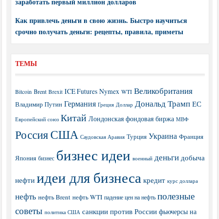
заработать первый миллион долларов
Как привлечь деньги в свою жизнь. Быстро научиться
срочно получать деньги: рецепты, правила, приметы
ТЕМЫ
Великобритания
ICE Futures
Nymex
Brent
WTI
Bitcoin
Brexit
Дональд Трамп
Германия
ЕС
Владимир Путин
Греция
Доллар
Китай
Лондонская фондовая биржа
МВФ
Европейский союз
США
Россия
Украина
Турция
Франция
Саудовская Аравия
бизнес идеи
деньги
добыча
Япония
бизнес
военный
идеи для бизнеса
нефти
кредит
курс доллара
полезные
нефть
нефть Brent
нефть WTI
падение цен на нефть
советы
санкции против России
фьючерсы на
политика США