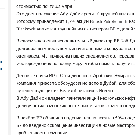
стоимостью почти £2 млрд.
Это дает положение Абу-Даби среди 10 крупнейших акц
которому принадлежит 1,7% акций British Petroleum. В 
Blackrock является крупнейшим акционером BP с долей 
В своем заявлении исполнительный директор BP Боб Да
долгосрочным доступом к значительным и конкурентос
оцениваем. Мы приводим наших специалистов, передовы
и
месторождениях по всему миру, чтобы помочь получить
и
Деловые связи ВР с Объединенных Арабских Эмиратов с
компания привезла оборудование депо в Дубай, для об
путешествующих из Великобритании в Индию.
В Абу-Даби он владеет пакетами акций нескольких нефт
доли участия в морских нефтяных и газовых месторожд
В ноябре BP обвинила падение цен на нефть в 50% паде
Было введено сокращение инвестиций в новые месторо
прибыльность компании.