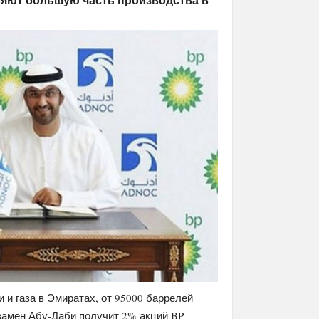
и газа в Эмиратах, от 95000 баррелей
Взамен Абу-Даби получит 2% акций BP