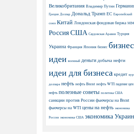
Великобритания
Германи
Владимир Путин
Дональд Трамп
ЕС
Греция
Доллар
Европейский
Китай
Лондонская фондовая биржа
МВ
союз
США
Россия
Турция
Саудовская Аравия
бизнес
Украина
Япония
Франция
бизнес
идеи
деньги
добыча нефти
военный
идеи для бизнеса
кредит
кур
нефть
нефть Brent
нефть WTI
доллара
падение цен
полезные советы
нефть
политика США
санкции против России
фьючерсы на Brent
цены на нефть
фьючерсы на WTI
экономика
экономика Украи
экономика США
России