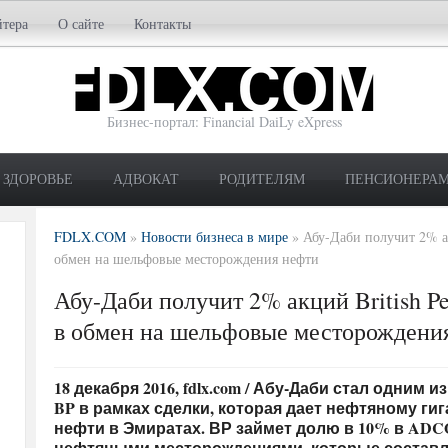
йтера
О сайте
Контакты
Бизнес-портал: Financial DaiLy eXpress
ЗДОРОВЬЕ
АДВОКАТ
РОДИТЕЛЯМ
ПЕНСИОНЕРА
FDLX.COM
»
Новости бизнеса в мире
»
Абу-Даби получит 2% ак
обмен на шельфовые месторождения нефти
Абу-Даби получит 2% акций British P
в обмен на шельфовые месторождени
18 декабря 2016, fdlx.com / Абу-Даби стал одним
BP в рамках сделки, которая дает нефтяному г
нефти в Эмиратах. ВР займет долю в 10% в AD
нефтяными месторождениями, которые составл