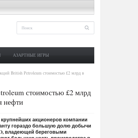
М
АЗАРТНЫЕ ИГРЫ
ций British Petroleum стоимостью £2 млрд в
etroleum стоимостью £2 млрд
я нефти
 из крупнейших акционеров компании
иганту гораздо большую долю добычи
CO, владеющей береговыми
яют большую часть производства в