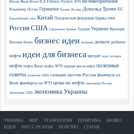
Великобритания
ICE Futures
Nymex
Brent
WTI
Bitcoin
Brexit
Дональд Трамп
Германия
ЕС
Владимир Путин
Греция
Доллар
Китай
Лондонская фондовая биржа
МВФ
Европейский союз
США
Россия
Украина
Турция
Франция
Саудовская Аравия
бизнес идеи
деньги
добыча
Япония
бизнес
военный
идеи для бизнеса
нефти
кредит
курс доллара
полезные
нефть
нефть Brent
нефть WTI
падение цен на нефть
советы
санкции против России
фьючерсы на
политика США
цены на нефть
Brent
фьючерсы на WTI
экономика России
экономика Украины
экономика США
УКРАИНА
МИР
ТЕХНОЛОГИИ
ПОЛИТИКА
БИЗНЕС
ИДЕИ
ПРЕСС-РЕЛИЗЫ
ПОЛЕЗНО
СТАТЬИ