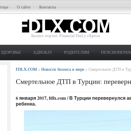
йтера
О сайте
Контакты
Бизнес-портал: Financial DaiLy eXpress
ЗДОРОВЬЕ
АДВОКАТ
РОДИТЕЛЯМ
ПЕНСИОНЕРА
FDLX.COM
»
Новости бизнеса в мире
»
Смертельное ДТП в Тур
Смертельное ДТП в Турции: переверну
6 января 2017, fdlx.com / В Турции перевернулся 
ребенка.