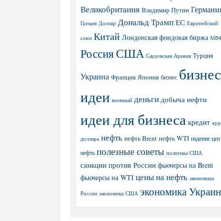
Великобритания
Германи
Владимир Путин
Дональд Трамп
ЕС
Греция
Доллар
Европейский
Китай
Лондонская фондовая биржа
МВ
союз
США
Россия
Турция
Саудовская Аравия
бизнес
Украина
Япония
Франция
бизнес
идеи
деньги
добыча нефти
военный
идеи для бизнеса
кредит
кур
нефть
нефть Brent
нефть WTI
доллара
падение цен
полезные советы
нефть
политика США
санкции против России
фьючерсы на Brent
цены на нефть
фьючерсы на WTI
экономика
экономика Украи
экономика США
России