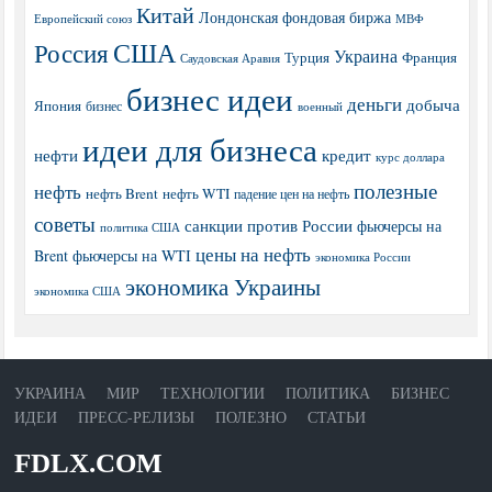
Китай
Лондонская фондовая биржа
МВФ
Европейский союз
США
Россия
Украина
Турция
Франция
Саудовская Аравия
бизнес идеи
деньги
добыча
Япония
бизнес
военный
идеи для бизнеса
нефти
кредит
курс доллара
полезные
нефть
нефть Brent
нефть WTI
падение цен на нефть
советы
санкции против России
фьючерсы на
политика США
цены на нефть
Brent
фьючерсы на WTI
экономика России
экономика Украины
экономика США
УКРАИНА
МИР
ТЕХНОЛОГИИ
ПОЛИТИКА
БИЗНЕС
ИДЕИ
ПРЕСС-РЕЛИЗЫ
ПОЛЕЗНО
СТАТЬИ
FDLX.COM