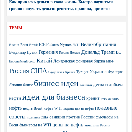
Как привлечь деньги в свою жизнь. Быстро научиться
срочно получать деньги: рецепты, правила, приметы
ТЕМЫ
Великобритания
ICE Futures
Nymex
Brent
WTI
Bitcoin
Brexit
Дональд Трамп
Германия
ЕС
Владимир Путин
Греция
Доллар
Китай
Лондонская фондовая биржа
МВФ
Европейский союз
США
Россия
Украина
Турция
Франция
Саудовская Аравия
бизнес идеи
деньги
добыча
Япония
бизнес
военный
идеи для бизнеса
нефти
кредит
курс доллара
полезные
нефть
нефть Brent
нефть WTI
падение цен на нефть
советы
санкции против России
фьючерсы на
политика США
цены на нефть
Brent
фьючерсы на WTI
экономика России