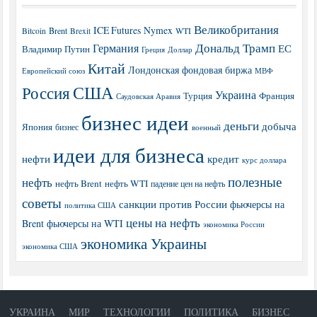
Великобритания
ICE Futures
Nymex
Brent
WTI
Bitcoin
Brexit
Дональд Трамп
Германия
ЕС
Владимир Путин
Греция
Доллар
Китай
Лондонская фондовая биржа
МВФ
Европейский союз
США
Россия
Украина
Турция
Франция
Саудовская Аравия
бизнес идеи
деньги
добыча
Япония
бизнес
военный
идеи для бизнеса
нефти
кредит
курс доллара
полезные
нефть
нефть Brent
нефть WTI
падение цен на нефть
советы
санкции против России
фьючерсы на
политика США
цены на нефть
Brent
фьючерсы на WTI
экономика России
экономика Украины
экономика США
УКРАИНА
МИР
ТЕХНОЛОГИИ
ПОЛИТИКА
БИЗНЕС