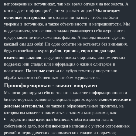
непроверенных источниках, так как время сегодня на вес золота. А
кто владеет информацией, тот управляет миром! Мы освещаем
полезные материалы
, не отставая ни на шаг, чтобы вы были
уверены в источнике, а также объективности и непредвзятости. Мы
подчеркиваем, что основная задача уважающего себя журналиста -
предоставление неискаженных фактов. А выводы должен сделать
каждый сам для себя! Ни одно событие не останется без внимания,
курса рубля, гривны, евро или доллара,
будь то колебания
изменения законов
, сведения о новых стартапах, экономических
подъемах или спадах или информация о жизни олигархов и
Полезные статьи
политиков.
на лубую тематику оперативно
обрабатываются собственным штабом журналистов.
Проинформирован - значит вооружен
Мы позиционируем себя не только в качестве информационного и
экономические и
бизнес-портала, основная специализация которого
деловые материалы
, но также и образовательным проектом, на
котором вы можете ознакомиться с такими материалами, как:
идеи для бизнеса
эффективные
, чтобы вы могли начать
бизнес-идеи
собственное дело, все
написаны с учетом современных
реалий и периодических экономических спадов и подъемов;