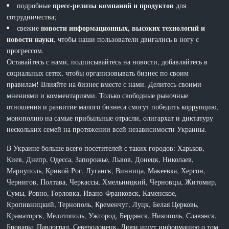
пресс-релизы компаний и продуктов
подробные
для
сотрудничества;
новости информационных, высоких технологий и
свежие
новости науки
, чтобы наши пользователи двигались в ногу с
прогрессом.
Оставайтесь с нами, подписывайтесь на новости, добавляйтесь в
социальных сетях, чтобы организовывать бизнес по своим
правилам! Влияйте на бизнес вместе с нами. Делитесь своими
мнениями и комментариями. Только свободные рыночные
отношения и развитие малого бизнеса смогут победить коррупцию,
монополию на самые прибыльные отрасли, олигархат и диктатуру
нескольких семей на протяжении всей независимости Украины.
В Украине больше всего посетителей с таких городов: Харьков,
Киев, Днепр, Одесса, Запорожье, Львов, Донецк, Николаев,
Мариуполь, Кривой Рог, Луганск, Винница, Макеевка, Херсон,
Чернигов, Полтава, Черкассы, Хмельницкий, Черновцы, Житомир,
Сумы, Ровно, Горловка, Ивано-Франковск, Каменское,
Кропивницкий, Тернополь, Кременчуг, Луцк, Белая Церковь,
Краматорск, Мелитополь, Ужгород, Бердянск, Никополь, Славянск,
Бровары, Павлоград, Северодонецк. Люди ищут информацию о том,