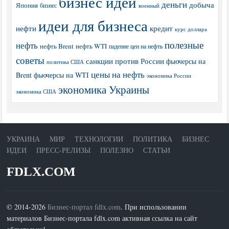
бизнес идеи
деньги
добыча
Япония
бизнес
военный
идеи для бизнеса
нефти
кредит
курс доллара
полезные
нефть
нефть Brent
нефть WTI
падение цен на нефть
советы
санкции против России
фьючерсы на
политика США
цены на нефть
Brent
фьючерсы на WTI
экономика России
экономика Украины
экономика США
УКРАИНА
МИР
ТЕХНОЛОГИИ
ПОЛИТИКА
БИЗНЕС
ИДЕИ
ПРЕСС-РЕЛИЗЫ
ПОЛЕЗНО
СТАТЬИ
FDLX.COM
© 2014-2026
Бизнес-портал fdlx.com
. При использовании
материалов Бизнес-портала fdlx.com активная ссылка на сайт