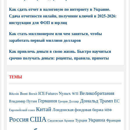
Как сдать отчет в налоговую по интернету в Украине.
Сдача отчетности онлайн, получение ключей в 2025-2026:
инструкция для ФОП и юрлиц
Как стать миллионером или чем заняться, чтобы
заработать первый миллион долларов
Как привлечь деньги в свою жизнь. Быстро научиться
срочно получать деньги: рецепты, правила, приметы
ТЕМЫ
Великобритания
ICE Futures
Nymex
Brent
WTI
Bitcoin
Brexit
Дональд Трамп
Германия
ЕС
Владимир Путин
Греция
Доллар
Китай
Лондонская фондовая биржа
МВФ
Европейский союз
США
Россия
Украина
Турция
Франция
Саудовская Аравия