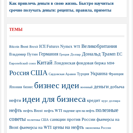
Как привлечь деньги в свою жизнь. Быстро научиться
срочно получать деньги: рецепты, правила, приметы
ТЕМЫ
Великобритания
ICE Futures
Nymex
Brent
WTI
Bitcoin
Brexit
Дональд Трамп
Германия
ЕС
Владимир Путин
Греция
Доллар
Китай
Лондонская фондовая биржа
МВФ
Европейский союз
США
Россия
Украина
Турция
Франция
Саудовская Аравия
бизнес идеи
деньги
добыча
Япония
бизнес
военный
идеи для бизнеса
нефти
кредит
курс доллара
полезные
нефть
нефть Brent
нефть WTI
падение цен на нефть
советы
санкции против России
фьючерсы на
политика США
цены на нефть
Brent
фьючерсы на WTI
экономика России