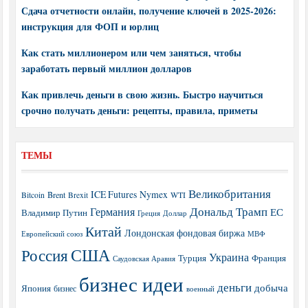
Сдача отчетности онлайн, получение ключей в 2025-2026:
инструкция для ФОП и юрлиц
Как стать миллионером или чем заняться, чтобы
заработать первый миллион долларов
Как привлечь деньги в свою жизнь. Быстро научиться
срочно получать деньги: рецепты, правила, приметы
ТЕМЫ
Великобритания
ICE Futures
Nymex
Brent
WTI
Bitcoin
Brexit
Дональд Трамп
Германия
ЕС
Владимир Путин
Греция
Доллар
Китай
Лондонская фондовая биржа
МВФ
Европейский союз
США
Россия
Украина
Турция
Франция
Саудовская Аравия
бизнес идеи
деньги
добыча
Япония
бизнес
военный