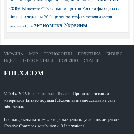
советы
санкции против России
фьючерсы на
политика США
цены на нефть
Brent
фьючерсы на WTI
экономика России
экономика Украины
экономика США
УКРАИНА
МИР
ТЕХНОЛОГИИ
ПОЛИТИКА
БИЗНЕС
ИДЕИ
ПРЕСС-РЕЛИЗЫ
ПОЛЕЗНО
СТАТЬИ
FDLX.COM
© 2014-2026
Бизнес-портал fdlx.com
. При использовании
материалов Бизнес-портала fdlx.com активная ссылка на сайт
обязательна!
Все материалы на этом сайте размещены на условиях лицензии
Creative Commons Attribution 4.0 International.