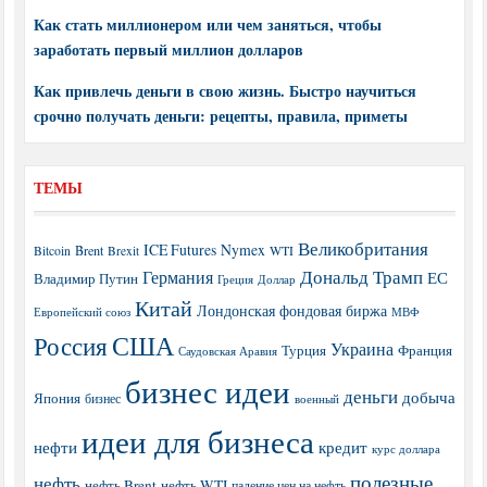
Как стать миллионером или чем заняться, чтобы
заработать первый миллион долларов
Как привлечь деньги в свою жизнь. Быстро научиться
срочно получать деньги: рецепты, правила, приметы
ТЕМЫ
Великобритания
ICE Futures
Nymex
Brent
WTI
Bitcoin
Brexit
Дональд Трамп
Германия
ЕС
Владимир Путин
Греция
Доллар
Китай
Лондонская фондовая биржа
МВФ
Европейский союз
США
Россия
Украина
Турция
Франция
Саудовская Аравия
бизнес идеи
деньги
добыча
Япония
бизнес
военный
идеи для бизнеса
нефти
кредит
курс доллара
полезные
нефть
нефть Brent
нефть WTI
падение цен на нефть