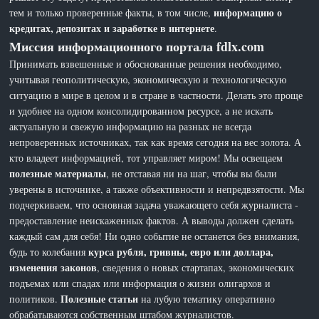
информацию о
тем и только проверенные факты, в том числе,
кредитах, депозитах и заработке в интернете
.
Миссия информационного портала fdlx.com
Принимать взвешенные и обоснованные решения необходимо,
учитывая геополитическую, экономическую и технологическую
ситуацию в мире в целом и в стране в частности. Делать это проще
и удобнее на одном консолидированном ресурсе, а не искать
актуальную и свежую информацию на разных не всегда
непроверенных источниках, так как время сегодня на вес золота. А
кто владеет информацией, тот управляет миром! Мы освещаем
полезные материалы
, не отставая ни на шаг, чтобы вы были
уверены в источнике, а также объективности и непредвзятости. Мы
подчеркиваем, что основная задача уважающего себя журналиста -
предоставление неискаженных фактов. А выводы должен сделать
каждый сам для себя! Ни одно событие не останется без внимания,
курса рубля, гривны, евро или доллара,
будь то колебания
изменения законов
, сведения о новых стартапах, экономических
подъемах или спадах или информация о жизни олигархов и
Полезные статьи
политиков.
на лубую тематику оперативно
обрабатываются собственным штабом журналистов.