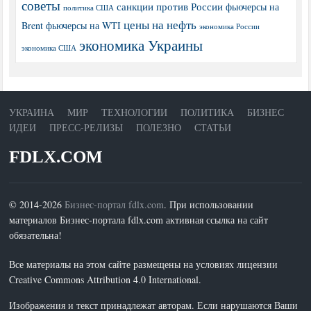
советы
санкции против России
фьючерсы на
политика США
цены на нефть
Brent
фьючерсы на WTI
экономика России
экономика Украины
экономика США
УКРАИНА
МИР
ТЕХНОЛОГИИ
ПОЛИТИКА
БИЗНЕС
ИДЕИ
ПРЕСС-РЕЛИЗЫ
ПОЛЕЗНО
СТАТЬИ
FDLX.COM
© 2014-2026
Бизнес-портал fdlx.com
. При использовании
материалов Бизнес-портала fdlx.com активная ссылка на сайт
обязательна!
Все материалы на этом сайте размещены на условиях лицензии
Creative Commons Attribution 4.0 International.
Изображения и текст принадлежат авторам. Если нарушаются Ваши