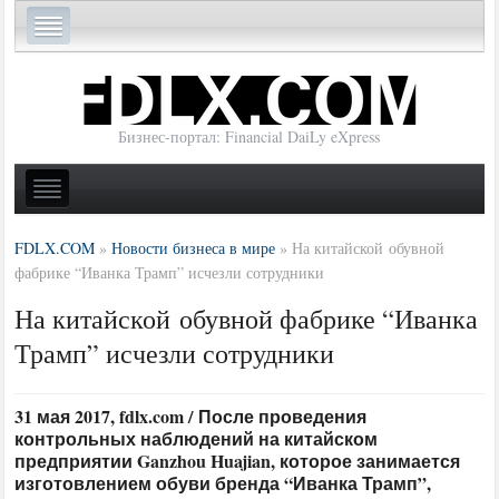
Бизнес-портал: Financial DaiLy eXpress
FDLX.COM
»
Новости бизнеса в мире
»
На китайской обувной
фабрике “Иванка Трамп” исчезли сотрудники
На китайской обувной фабрике “Иванка
Трамп” исчезли сотрудники
31 мая 2017, fdlx.com / После проведения
контрольных наблюдений на китайском
предприятии Ganzhou Huajian, которое занимается
изготовлением обуви бренда “Иванка Трамп”,