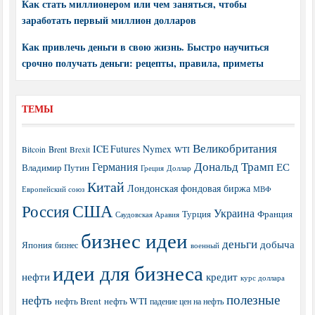
Как стать миллионером или чем заняться, чтобы
заработать первый миллион долларов
Как привлечь деньги в свою жизнь. Быстро научиться
срочно получать деньги: рецепты, правила, приметы
ТЕМЫ
Великобритания
ICE Futures
Nymex
Brent
WTI
Bitcoin
Brexit
Дональд Трамп
Германия
ЕС
Владимир Путин
Греция
Доллар
Китай
Лондонская фондовая биржа
МВФ
Европейский союз
США
Россия
Украина
Турция
Франция
Саудовская Аравия
бизнес идеи
деньги
добыча
Япония
бизнес
военный
идеи для бизнеса
нефти
кредит
курс доллара
полезные
нефть
нефть Brent
нефть WTI
падение цен на нефть