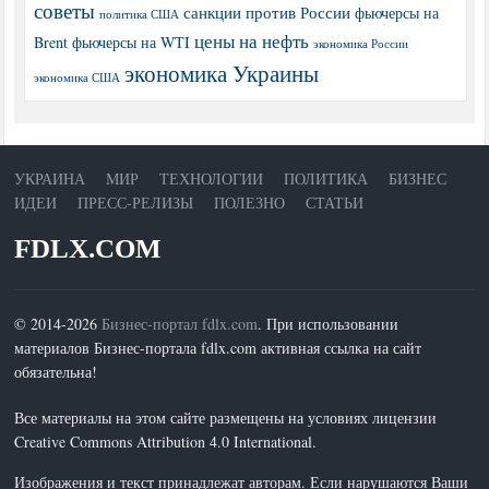
советы
санкции против России
фьючерсы на
политика США
цены на нефть
Brent
фьючерсы на WTI
экономика России
экономика Украины
экономика США
УКРАИНА
МИР
ТЕХНОЛОГИИ
ПОЛИТИКА
БИЗНЕС
ИДЕИ
ПРЕСС-РЕЛИЗЫ
ПОЛЕЗНО
СТАТЬИ
FDLX.COM
© 2014-2026
Бизнес-портал fdlx.com
. При использовании
материалов Бизнес-портала fdlx.com активная ссылка на сайт
обязательна!
Все материалы на этом сайте размещены на условиях лицензии
Creative Commons Attribution 4.0 International.
Изображения и текст принадлежат авторам. Если нарушаются Ваши