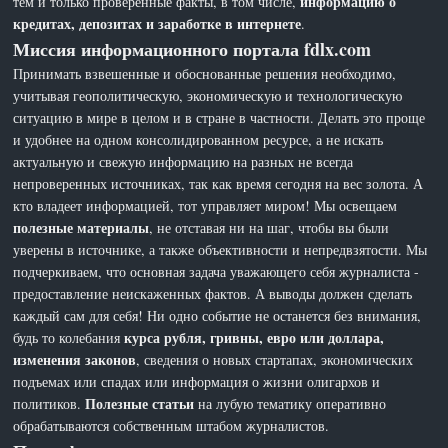
информацию о
тем и только проверенные факты, в том числе,
кредитах, депозитах и заработке в интернете
.
Миссия информационного портала fdlx.com
Принимать взвешенные и обоснованные решения необходимо,
учитывая геополитическую, экономическую и технологическую
ситуацию в мире в целом и в стране в частности. Делать это проще
и удобнее на одном консолидированном ресурсе, а не искать
актуальную и свежую информацию на разных не всегда
непроверенных источниках, так как время сегодня на вес золота. А
кто владеет информацией, тот управляет миром! Мы освещаем
полезные материалы
, не отставая ни на шаг, чтобы вы были
уверены в источнике, а также объективности и непредвзятости. Мы
подчеркиваем, что основная задача уважающего себя журналиста -
предоставление неискаженных фактов. А выводы должен сделать
каждый сам для себя! Ни одно событие не останется без внимания,
курса рубля, гривны, евро или доллара,
будь то колебания
изменения законов
, сведения о новых стартапах, экономических
подъемах или спадах или информация о жизни олигархов и
Полезные статьи
политиков.
на лубую тематику оперативно
обрабатываются собственным штабом журналистов.