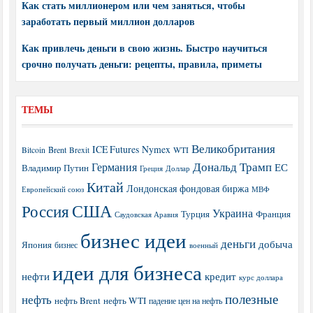
Как стать миллионером или чем заняться, чтобы
заработать первый миллион долларов
Как привлечь деньги в свою жизнь. Быстро научиться
срочно получать деньги: рецепты, правила, приметы
ТЕМЫ
Великобритания
ICE Futures
Nymex
Brent
WTI
Bitcoin
Brexit
Дональд Трамп
Германия
ЕС
Владимир Путин
Греция
Доллар
Китай
Лондонская фондовая биржа
МВФ
Европейский союз
США
Россия
Украина
Турция
Франция
Саудовская Аравия
бизнес идеи
деньги
добыча
Япония
бизнес
военный
идеи для бизнеса
нефти
кредит
курс доллара
полезные
нефть
нефть Brent
нефть WTI
падение цен на нефть