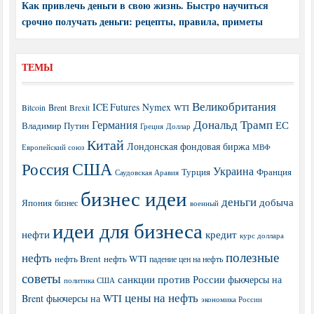
Как привлечь деньги в свою жизнь. Быстро научиться
срочно получать деньги: рецепты, правила, приметы
ТЕМЫ
Великобритания
ICE Futures
Nymex
Brent
WTI
Bitcoin
Brexit
Дональд Трамп
Германия
ЕС
Владимир Путин
Греция
Доллар
Китай
Лондонская фондовая биржа
МВФ
Европейский союз
США
Россия
Украина
Турция
Франция
Саудовская Аравия
бизнес идеи
деньги
добыча
Япония
бизнес
военный
идеи для бизнеса
нефти
кредит
курс доллара
полезные
нефть
нефть Brent
нефть WTI
падение цен на нефть
советы
санкции против России
фьючерсы на
политика США
цены на нефть
Brent
фьючерсы на WTI
экономика России