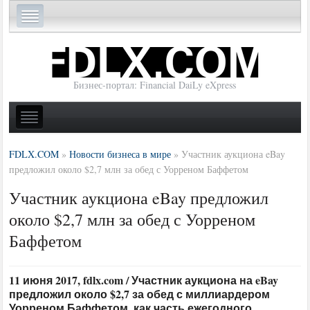
Бизнес-портал: Financial DaiLy eXpress
FDLX.COM
»
Новости бизнеса в мире
»
Участник аукциона eBay
предложил около $2,7 млн за обед с Уорреном Баффетом
Участник аукциона eBay предложил
около $2,7 млн за обед с Уорреном
Баффетом
11 июня 2017, fdlx.com / Участник аукциона на eBay
предложил около $2,7 за обед с миллиардером
Уорреном Баффетом, как часть ежегодного