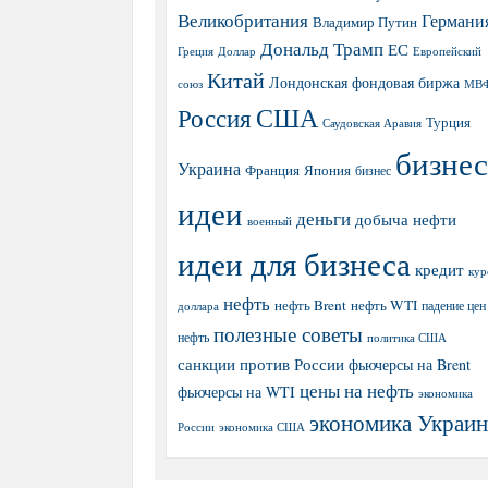
Великобритания
Германи
Владимир Путин
Дональд Трамп
ЕС
Греция
Доллар
Европейский
Китай
Лондонская фондовая биржа
МВ
союз
США
Россия
Турция
Саудовская Аравия
бизнес
Украина
Япония
Франция
бизнес
идеи
деньги
добыча нефти
военный
идеи для бизнеса
кредит
кур
нефть
нефть Brent
нефть WTI
доллара
падение цен
полезные советы
нефть
политика США
санкции против России
фьючерсы на Brent
цены на нефть
фьючерсы на WTI
экономика
экономика Украи
экономика США
России