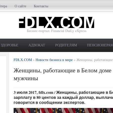
йтера
О сайте
Контакты
Бизнес-портал: Financial DaiLy eXpress
ЗДОРОВЬЕ
АДВОКАТ
РОДИТЕЛЯМ
ПЕНСИОНЕРА
FDLX.COM
»
Новости бизнеса в мире
»
Женщины, работающие 
Женщины, работающие в Белом доме
мужчины
3 июля 2017, fdlx.com / Женщины, работающие в
зарплату в 80 центов за каждый доллар, выпла
говорится в сообщении экспертов.