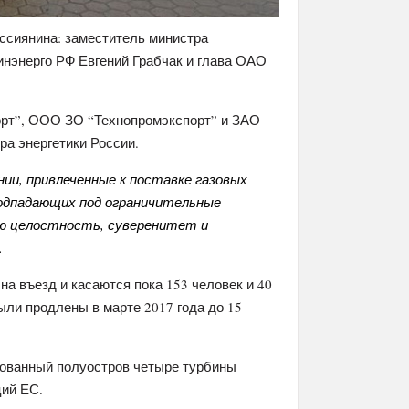
оссиянина: заместитель министра
инэнерго РФ Евгений Грабчак и глава ОАО
орт”, ООО ЗО “Технопромэкспорт” и ЗАО
ра энергетики России.
нии, привлеченные к поставке газовых
 подпадающих под ограничительные
ю целостность, суверенитет и
.
на въезд и касаются пока 153 человек и 40
ыли продлены в марте 2017 года до 15
ированный полуостров четыре турбины
ций ЕС.