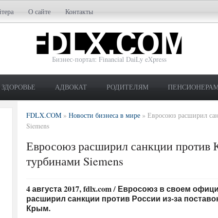
йтера
О сайте
Контакты
Бизнес-портал: Financial DaiLy eXpress
ЗДОРОВЬЕ
АДВОКАТ
РОДИТЕЛЯМ
ПЕНСИОНЕРА
FDLX.COM
»
Новости бизнеса в мире
»
Евросоюз расширил сан
Siemens
Евросоюз расширил санкции против К
турбинами Siemens
4 августа 2017, fdlx.com / Евросоюз в своем оф
расширил санкции против России из-за поставо
Крым.