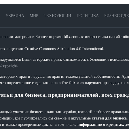
УКРАИНА
МИР
ТЕХНОЛОГИИ
ПОЛИТИКА
БИЗНЕС ИД
зовании материалов Бизнес-портала fdlx.com активная ссылка на сайт обя
х лицензии Creative Commons Attribution 4.0 International.
нарушаются Ваши авторские права, ознакомьтесь с Условиями использов
t/copyright
.
 авторских прав и нарушения прав интеллектуальной собственности. Адм
что определенное содержание на сайте fdlx.com нарушает права других 
атьи для бизнеса, предпринимателей, всех гра
каждый участник бизнеса - капитан корабля, который выбирает правильны
статьи для бизнеса
рмации, где публиковались бы свежие и актуальные
.
информацию о кредитах, де
 и только проверенные факты, в том числе,