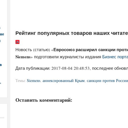
в
Рейтинг популярных товаров наших читат
ние
и
Евросоюз расширил санкции проти
Новость (статью) «
Siemens
» подготовили журналисты издания
Бизнес порта
в
Дата публикации:
2017-08-04 20:48:53
, последнее обновл
Темы:
Siemens
,
аннексированный Крым
,
санкции против Росси
,
Оставить комментарий: