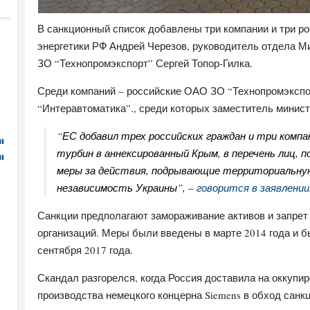
В санкционный список добавлены три компании и три р
энергетики РФ Андрей Черезов, руководитель отдела М
ЗО “Технопромэкспорт” Сергей Топор-Гилка.
Среди компаний – российские ОАО ЗО “Технопромэксп
“Интеравтоматика”., среди которых заместитель минист
“ЕС добавил трех российских граждан и три компа
и
турбин в аннексированный Крым, в перечень лиц,
и
меры за действия, подрывающие территориальну
независимость Украины”, –
говорится в заявлении
Санкции предполагают замораживание активов и запрет 
организаций. Меры были введены в марте 2014 года и б
сентября 2017 года.
Скандал разгорелся, когда Россия доставила на оккуп
производства немецкого концерна Siemens в обход санк