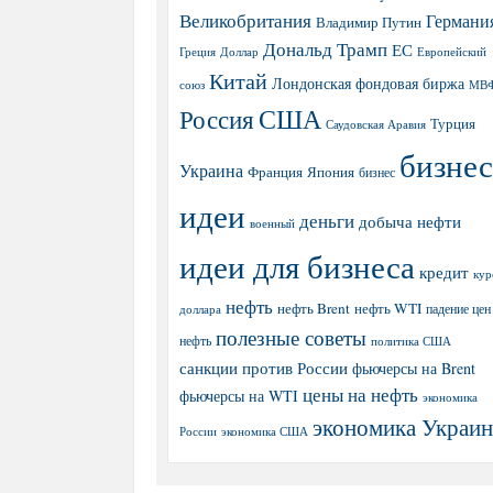
Великобритания
Германи
Владимир Путин
Дональд Трамп
ЕС
Греция
Доллар
Европейский
Китай
Лондонская фондовая биржа
МВ
союз
США
Россия
Турция
Саудовская Аравия
бизнес
Украина
Япония
Франция
бизнес
идеи
деньги
добыча нефти
военный
идеи для бизнеса
кредит
кур
нефть
нефть Brent
нефть WTI
доллара
падение цен
полезные советы
нефть
политика США
санкции против России
фьючерсы на Brent
цены на нефть
фьючерсы на WTI
экономика
экономика Украи
экономика США
России