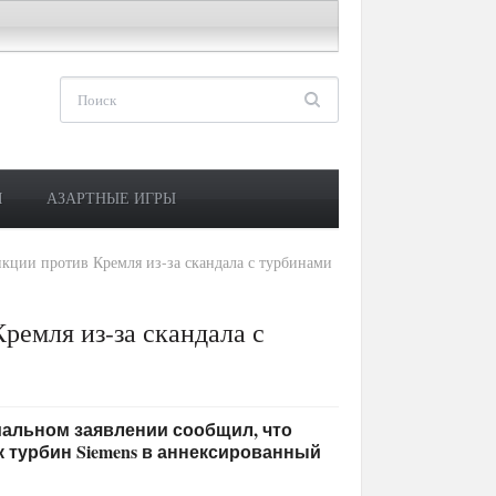
М
АЗАРТНЫЕ ИГРЫ
кции против Кремля из-за скандала с турбинами
ремля из-за скандала с
ициальном заявлении сообщил, что
к турбин Siemens в аннексированный