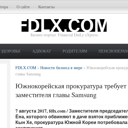
йтера
О сайте
Контакты
Бизнес-портал: Financial DaiLy eXpress
ЗДОРОВЬЕ
АДВОКАТ
РОДИТЕЛЯМ
ПЕНСИОНЕРА
FDLX.COM
»
Новости бизнеса в мире
»
Южнокорейская прокура
главы Samsung
Южнокорейская прокуратура требует 
заместителя главы Samsung
7 августа 2017, fdlx.com / Заместителя председа
Ёна, которого обвиняют в даче взяток приближ
Кын Хе, прокуратура Южной Кореи потребовала 
заключения.