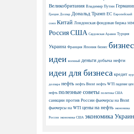
Великобритания
Германи
Владимир Путин
Дональд Трамп
ЕС
Греция
Доллар
Европейский
Китай
Лондонская фондовая биржа
МВ
союз
США
Россия
Турция
Саудовская Аравия
бизнес
Украина
Япония
Франция
бизнес
идеи
деньги
добыча нефти
военный
идеи для бизнеса
кредит
кур
нефть
нефть Brent
нефть WTI
доллара
падение цен
полезные советы
нефть
политика США
санкции против России
фьючерсы на Brent
цены на нефть
фьючерсы на WTI
экономика
экономика Украи
экономика США
России