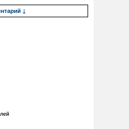
ентарий ↓
елей