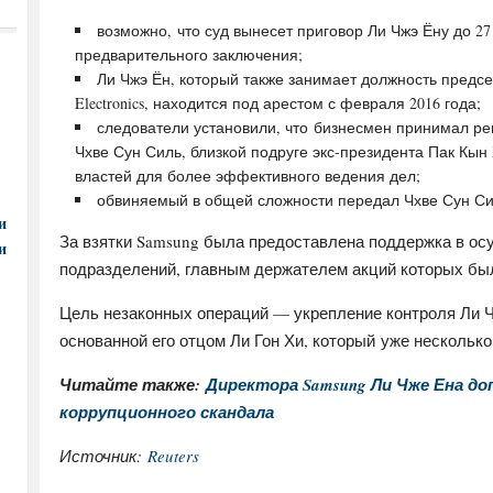
возможно, что суд вынесет приговор Ли Чжэ Ёну до 27 
предварительного заключения;
Ли Чжэ Ён, который также занимает должность предс
Electronics, находится под арестом с февраля 2016 года;
следователи установили, что бизнесмен принимал р
Чхве Сун Силь, близкой подруге экс-президента Пак Кын
властей для более эффективного ведения дел;
обвиняемый в общей сложности передал Чхве Сун Силь
и
За взятки Samsung была предоставлена поддержка в ос
и
подразделений, главным держателем акций которых бы
Цель незаконных операций — укрепление контроля Ли Ч
основанной его отцом Ли Гон Хи, который уже несколько
Читайте также:
Директора Samsung Ли Чже Ена до
коррупционного скандала
Источник:
Reuters