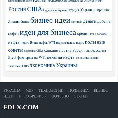
Лондонская фондовая биржа
МВФ
Европейский союз
США
Россия
Украина
Турция
Франция
Саудовская Аравия
бизнес идеи
деньги
добыча
Япония
бизнес
военный
идеи для бизнеса
нефти
кредит
курс доллара
полезные
нефть
нефть Brent
нефть WTI
падение цен на нефть
советы
санкции против России
фьючерсы на
политика США
цены на нефть
Brent
фьючерсы на WTI
экономика России
экономика Украины
экономика США
УКРАИНА
МИР
ТЕХНОЛОГИИ
ПОЛИТИКА
БИЗНЕС
ИДЕИ
ПРЕСС-РЕЛИЗЫ
ПОЛЕЗНО
СТАТЬИ
FDLX.COM