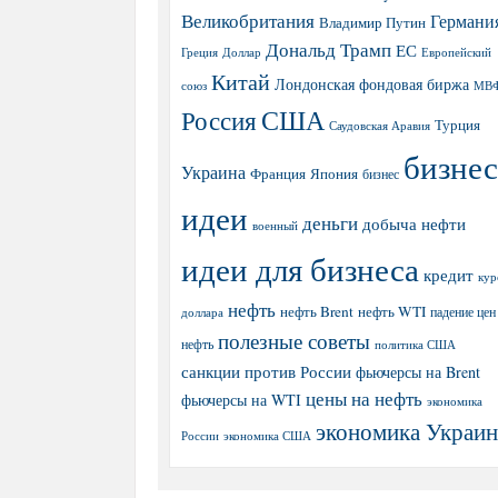
Великобритания
Германи
Владимир Путин
Дональд Трамп
ЕС
Греция
Доллар
Европейский
Китай
Лондонская фондовая биржа
МВ
союз
США
Россия
Турция
Саудовская Аравия
бизнес
Украина
Япония
Франция
бизнес
идеи
деньги
добыча нефти
военный
идеи для бизнеса
кредит
кур
нефть
нефть Brent
нефть WTI
доллара
падение цен
полезные советы
нефть
политика США
санкции против России
фьючерсы на Brent
цены на нефть
фьючерсы на WTI
экономика
экономика Украи
экономика США
России