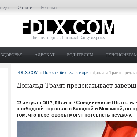
йтера
О сайте
Контакты
Бизнес-портал: Financial DaiLy eXpress
ЗДОРОВЬЕ
АДВОКАТ
РОДИТЕЛЯМ
ПЕНСИОНЕРА
FDLX.COM
»
Новости бизнеса в мире
»
Дональд Трамп предск
Дональд Трамп предсказывает завер
23 августа 2017, fdlx.com / Соединенные Штаты 
свободной торговле с Канадой и Мексикой, но 
том, что переговоры могут потерпеть неудачу.