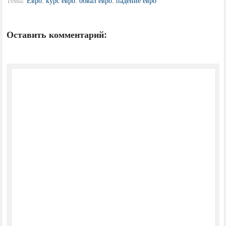
Темы:
Евро
,
курс евро
,
обвал евро
,
падение евро
Оставить комментарий: