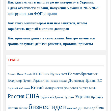
Как сдать отчет в налоговую по интернету в Украине.
Сдача отчетности онлайн, получение ключей в 2025-2026:
инструкция для ФОП и юрлиц
Как стать миллионером или чем заняться, чтобы
заработать первый миллион долларов
Как привлечь деньги в свою жизнь. Быстро научиться
срочно получать деньги: рецепты, правила, приметы
ТЕМЫ
Великобритания
ICE Futures
Nymex
Brent
WTI
Bitcoin
Brexit
Дональд Трамп
Германия
ЕС
Владимир Путин
Греция
Доллар
Китай
Лондонская фондовая биржа
МВФ
Европейский союз
США
Россия
Украина
Турция
Франция
Саудовская Аравия
бизнес идеи
деньги
добыча
Япония
бизнес
военный