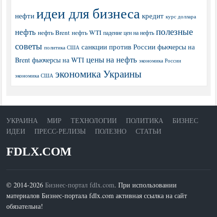
идеи для бизнеса
нефти
кредит
курс доллара
полезные
нефть
нефть Brent
нефть WTI
падение цен на нефть
советы
санкции против России
фьючерсы на
политика США
цены на нефть
Brent
фьючерсы на WTI
экономика России
экономика Украины
экономика США
УКРАИНА
МИР
ТЕХНОЛОГИИ
ПОЛИТИКА
БИЗНЕС
ИДЕИ
ПРЕСС-РЕЛИЗЫ
ПОЛЕЗНО
СТАТЬИ
FDLX.COM
© 2014-2026
Бизнес-портал fdlx.com
. При использовании
материалов Бизнес-портала fdlx.com активная ссылка на сайт
обязательна!