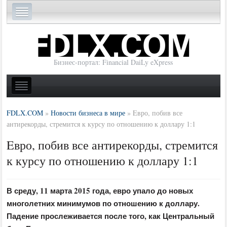
Бизнес-портал: Financial DaiLy eXpress
FDLX.COM
»
Новости бизнеса в мире
»
Eвро, побив все
антирекорды, стремится к курсу по отношению к доллару 1:1
Eвро, побив все антирекорды, стремится
к курсу по отношению к доллару 1:1
В среду, 11 марта 2015 года, евро упало до новых
многолетних минимумов по отношению к доллару.
Падение прослеживается после того, как Центральный