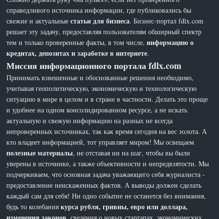
справедливого источника информации, где публиковались бы
статьи для бизнеса
свежие и актуальные
. Бизнес-портал fdlx.com
решает эту задачу, предоставляя пользователям обширный спектр
информацию о
тем и только проверенные факты, в том числе,
кредитах, депозитах и заработке в интернете
.
Миссия информационного портала fdlx.com
Принимать взвешенные и обоснованные решения необходимо,
учитывая геополитическую, экономическую и технологическую
ситуацию в мире в целом и в стране в частности. Делать это проще
и удобнее на одном консолидированном ресурсе, а не искать
актуальную и свежую информацию на разных не всегда
непроверенных источниках, так как время сегодня на вес золота. А
кто владеет информацией, тот управляет миром! Мы освещаем
полезные материалы
, не отставая ни на шаг, чтобы вы были
уверены в источнике, а также объективности и непредвзятости. Мы
подчеркиваем, что основная задача уважающего себя журналиста -
предоставление неискаженных фактов. А выводы должен сделать
каждый сам для себя! Ни одно событие не останется без внимания,
курса рубля, гривны, евро или доллара,
будь то колебания
изменения законов
, сведения о новых стартапах, экономических