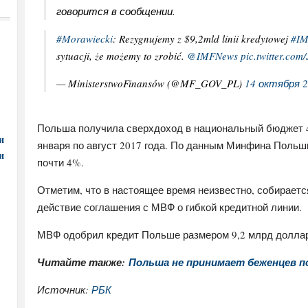
говорится в сообщении.
#Morawiecki
: Rezygnujemy z $9,2mld linii kredytowej
#I
sytuacji, że możemy to zrobić.
@IMFNews
pic.twitter.co
— MinisterstwoFinansów (@MF_GOV_PL)
14 октября 2
Польша получила сверхдоход в национальный бюджет 4,
и
января по август 2017 года. По данным Минфина Польши
и
почти 4%.
Отметим, что в настоящее время неизвестно, собирает
действие соглашения с МВФ о гибкой кредитной линии.
МВФ одобрил кредит Польше размером 9,2 млрд долларо
Читайте также:
Польша не принимает беженцев по
Источник:
РБК