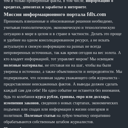
информацию о
тем и только проверенные факты, в том числе,
кредитах, депозитах и заработке в интернете
.
Миссия информационного портала fdlx.com
Принимать взвешенные и обоснованные решения необходимо,
учитывая геополитическую, экономическую и технологическую
ситуацию в мире в целом и в стране в частности. Делать это проще
и удобнее на одном консолидированном ресурсе, а не искать
актуальную и свежую информацию на разных не всегда
непроверенных источниках, так как время сегодня на вес золота. А
кто владеет информацией, тот управляет миром! Мы освещаем
полезные материалы
, не отставая ни на шаг, чтобы вы были
уверены в источнике, а также объективности и непредвзятости. Мы
подчеркиваем, что основная задача уважающего себя журналиста -
предоставление неискаженных фактов. А выводы должен сделать
каждый сам для себя! Ни одно событие не останется без внимания,
курса рубля, гривны, евро или доллара,
будь то колебания
изменения законов
, сведения о новых стартапах, экономических
подъемах или спадах или информация о жизни олигархов и
Полезные статьи
политиков.
на лубую тематику оперативно
обрабатываются собственным штабом журналистов.