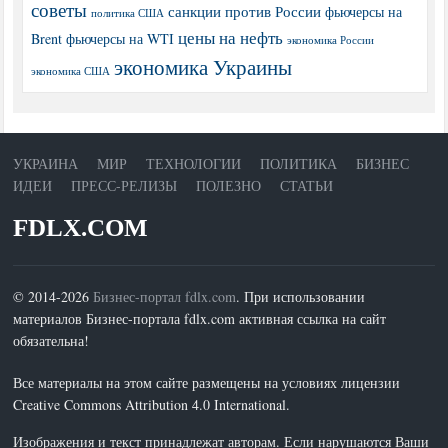
советы
санкции против России
фьючерсы на
политика США
цены на нефть
Brent
фьючерсы на WTI
экономика России
экономика Украины
экономика США
УКРАИНА
МИР
ТЕХНОЛОГИИ
ПОЛИТИКА
БИЗНЕС
ИДЕИ
ПРЕСС-РЕЛИЗЫ
ПОЛЕЗНО
СТАТЬИ
FDLX.COM
© 2014-2026
Бизнес-портал fdlx.com
. При использовании
материалов Бизнес-портала fdlx.com активная ссылка на сайт
обязательна!
Все материалы на этом сайте размещены на условиях лицензии
Creative Commons Attribution 4.0 International.
Изображения и текст принадлежат авторам. Если нарушаются Ваши