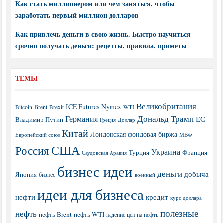
Как стать миллионером или чем заняться, чтобы
заработать первый миллион долларов
Как привлечь деньги в свою жизнь. Быстро научиться
срочно получать деньги: рецепты, правила, приметы
ТЕМЫ
Великобритания
ICE Futures
Nymex
Brent
WTI
Bitcoin
Brexit
Дональд Трамп
Германия
ЕС
Владимир Путин
Греция
Доллар
Китай
Лондонская фондовая биржа
МВФ
Европейский союз
США
Россия
Украина
Турция
Франция
Саудовская Аравия
бизнес идеи
деньги
добыча
Япония
бизнес
военный
идеи для бизнеса
нефти
кредит
курс доллара
полезные
нефть
нефть Brent
нефть WTI
падение цен на нефть