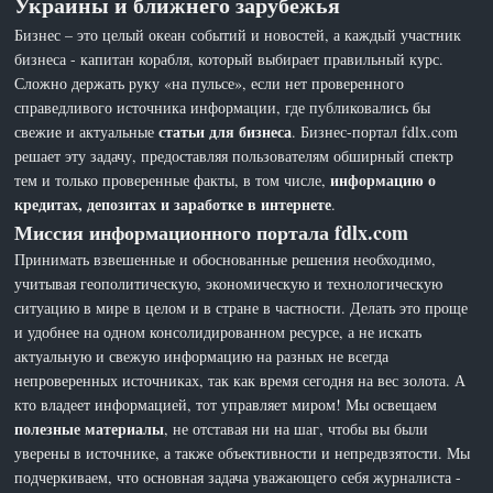
Украины и ближнего зарубежья
Бизнес – это целый океан событий и новостей, а каждый участник
бизнеса - капитан корабля, который выбирает правильный курс.
Сложно держать руку «на пульсе», если нет проверенного
справедливого источника информации, где публиковались бы
статьи для бизнеса
свежие и актуальные
. Бизнес-портал fdlx.com
решает эту задачу, предоставляя пользователям обширный спектр
информацию о
тем и только проверенные факты, в том числе,
кредитах, депозитах и заработке в интернете
.
Миссия информационного портала fdlx.com
Принимать взвешенные и обоснованные решения необходимо,
учитывая геополитическую, экономическую и технологическую
ситуацию в мире в целом и в стране в частности. Делать это проще
и удобнее на одном консолидированном ресурсе, а не искать
актуальную и свежую информацию на разных не всегда
непроверенных источниках, так как время сегодня на вес золота. А
кто владеет информацией, тот управляет миром! Мы освещаем
полезные материалы
, не отставая ни на шаг, чтобы вы были
уверены в источнике, а также объективности и непредвзятости. Мы
подчеркиваем, что основная задача уважающего себя журналиста -