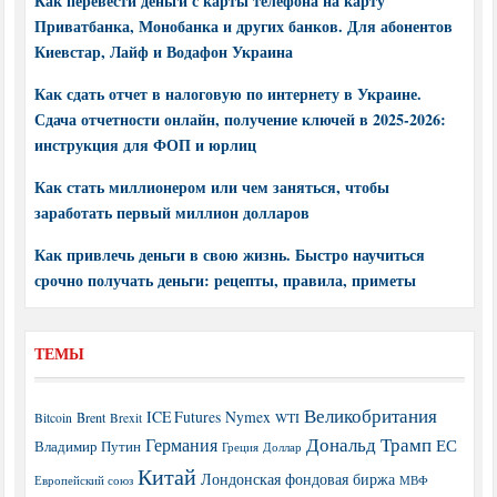
Как перевести деньги с карты телефона на карту
Приватбанка, Монобанка и других банков. Для абонентов
Киевстар, Лайф и Водафон Украина
Как сдать отчет в налоговую по интернету в Украине.
Сдача отчетности онлайн, получение ключей в 2025-2026:
инструкция для ФОП и юрлиц
Как стать миллионером или чем заняться, чтобы
заработать первый миллион долларов
Как привлечь деньги в свою жизнь. Быстро научиться
срочно получать деньги: рецепты, правила, приметы
ТЕМЫ
Великобритания
ICE Futures
Nymex
Brent
WTI
Bitcoin
Brexit
Дональд Трамп
Германия
ЕС
Владимир Путин
Греция
Доллар
Китай
Лондонская фондовая биржа
МВФ
Европейский союз