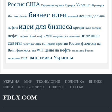
США
Россия
Украина
Турция
Франция
Саудовская Аравия
бизнес идеи
деньги
добыча
Япония
бизнес
военный
идеи для бизнеса
нефти
кредит
курс доллара
полезные
нефть
нефть Brent
нефть WTI
падение цен на нефть
советы
санкции против России
фьючерсы на
политика США
цены на нефть
Brent
фьючерсы на WTI
экономика России
экономика Украины
экономика США
УКРАИНА
МИР
ТЕХНОЛОГИИ
ПОЛИТИКА
БИЗНЕС
ИДЕИ
ПРЕСС-РЕЛИЗЫ
ПОЛЕЗНО
СТАТЬИ
FDLX.COM