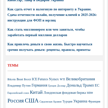
Как сдать отчет в налоговую по интернету в Украине.
Сдача отчетности онлайн, получение ключей в 2025-2026:
инструкция для ФОП и юрлиц
Как стать миллионером или чем заняться, чтобы
заработать первый миллион долларов
Как привлечь деньги в свою жизнь. Быстро научиться
срочно получать деньги: рецепты, правила, приметы
ТЕМЫ
Великобритания
ICE Futures
Nymex
Brent
WTI
Bitcoin
Brexit
Дональд Трамп
Германия
ЕС
Владимир Путин
Греция
Доллар
Китай
Лондонская фондовая биржа
МВФ
Европейский союз
США
Россия
Украина
Турция
Франция
Саудовская Аравия