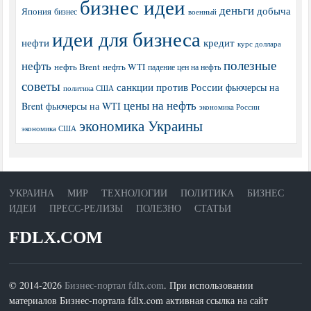
бизнес идеи
деньги
добыча
Япония
бизнес
военный
идеи для бизнеса
нефти
кредит
курс доллара
полезные
нефть
нефть Brent
нефть WTI
падение цен на нефть
советы
санкции против России
фьючерсы на
политика США
цены на нефть
Brent
фьючерсы на WTI
экономика России
экономика Украины
экономика США
УКРАИНА
МИР
ТЕХНОЛОГИИ
ПОЛИТИКА
БИЗНЕС
ИДЕИ
ПРЕСС-РЕЛИЗЫ
ПОЛЕЗНО
СТАТЬИ
FDLX.COM
© 2014-2026
Бизнес-портал fdlx.com
. При использовании
материалов Бизнес-портала fdlx.com активная ссылка на сайт