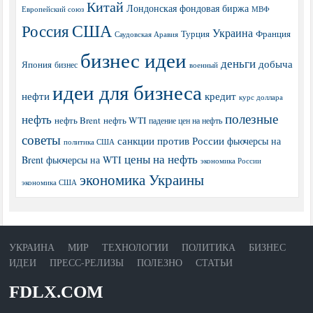
Китай
Лондонская фондовая биржа
МВФ
Европейский союз
США
Россия
Украина
Турция
Франция
Саудовская Аравия
бизнес идеи
деньги
добыча
Япония
бизнес
военный
идеи для бизнеса
нефти
кредит
курс доллара
полезные
нефть
нефть Brent
нефть WTI
падение цен на нефть
советы
санкции против России
фьючерсы на
политика США
цены на нефть
Brent
фьючерсы на WTI
экономика России
экономика Украины
экономика США
УКРАИНА
МИР
ТЕХНОЛОГИИ
ПОЛИТИКА
БИЗНЕС
ИДЕИ
ПРЕСС-РЕЛИЗЫ
ПОЛЕЗНО
СТАТЬИ
FDLX.COM