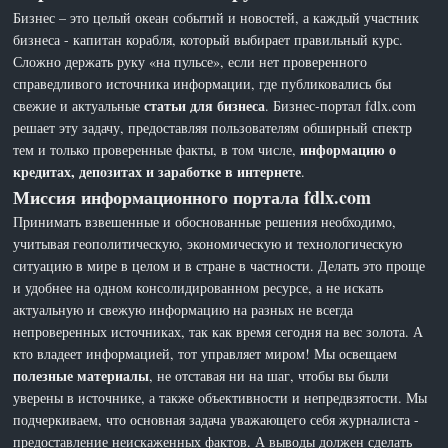
Бизнес – это целый океан событий и новостей, а каждый участник
бизнеса - капитан корабля, который выбирает правильный курс.
Сложно держать руку «на пульсе», если нет проверенного
справедливого источника информации, где публиковались бы
статьи для бизнеса
свежие и актуальные
. Бизнес-портал fdlx.com
решает эту задачу, предоставляя пользователям обширный спектр
информацию о
тем и только проверенные факты, в том числе,
кредитах, депозитах и заработке в интернете
.
Миссия информационного портала fdlx.com
Принимать взвешенные и обоснованные решения необходимо,
учитывая геополитическую, экономическую и технологическую
ситуацию в мире в целом и в стране в частности. Делать это проще
и удобнее на одном консолидированном ресурсе, а не искать
актуальную и свежую информацию на разных не всегда
непроверенных источниках, так как время сегодня на вес золота. А
кто владеет информацией, тот управляет миром! Мы освещаем
полезные материалы
, не отставая ни на шаг, чтобы вы были
уверены в источнике, а также объективности и непредвзятости. Мы
подчеркиваем, что основная задача уважающего себя журналиста -
предоставление неискаженных фактов. А выводы должен сделать