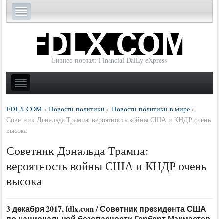
Бизнес-портал: Financial DaiLy eXpress
FDLX.COM
»
Новости политики
»
Новости политики в мире
»
Советник Дональда Трампа: вероятность войны США и КНДР очень
высока
Советник Дональда Трампа:
вероятность войны США и КНДР очень
высока
3 декабря 2017, fdlx.com / Советник президента США
по национальной безопасности Герберт Макмастер