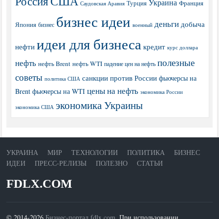
США
Россия
Украина
Турция
Франция
Саудовская Аравия
бизнес идеи
деньги
добыча
Япония
бизнес
военный
идеи для бизнеса
нефти
кредит
курс доллара
полезные
нефть
нефть Brent
нефть WTI
падение цен на нефть
советы
санкции против России
фьючерсы на
политика США
цены на нефть
Brent
фьючерсы на WTI
экономика России
экономика Украины
экономика США
УКРАИНА
МИР
ТЕХНОЛОГИИ
ПОЛИТИКА
БИЗНЕС
ИДЕИ
ПРЕСС-РЕЛИЗЫ
ПОЛЕЗНО
СТАТЬИ
FDLX.COM
© 2014-2026
Бизнес-портал fdlx.com
. При использовании