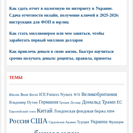
Как сдать отчет в налоговую по интернету в Украине.
Сдача отчетности онлайн, получение ключей в 2025-2026:
инструкция для ФОП и юрлиц
Как стать миллионером или чем заняться, чтобы
заработать первый миллион долларов
Как привлечь деньги в свою жизнь. Быстро научиться
срочно получать деньги: рецепты, правила, приметы
ТЕМЫ
Великобритания
ICE Futures
Nymex
Brent
WTI
Bitcoin
Brexit
Дональд Трамп
Германия
ЕС
Владимир Путин
Греция
Доллар
Китай
Лондонская фондовая биржа
МВФ
Европейский союз
США
Россия
Украина
Турция
Франция
Саудовская Аравия
бизнес идеи