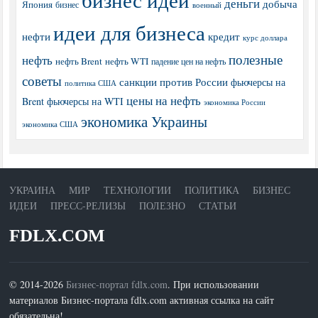
деньги
добыча
Япония
бизнес
военный
идеи для бизнеса
нефти
кредит
курс доллара
полезные
нефть
нефть Brent
нефть WTI
падение цен на нефть
советы
санкции против России
фьючерсы на
политика США
цены на нефть
Brent
фьючерсы на WTI
экономика России
экономика Украины
экономика США
УКРАИНА
МИР
ТЕХНОЛОГИИ
ПОЛИТИКА
БИЗНЕС
ИДЕИ
ПРЕСС-РЕЛИЗЫ
ПОЛЕЗНО
СТАТЬИ
FDLX.COM
© 2014-2026
Бизнес-портал fdlx.com
. При использовании
материалов Бизнес-портала fdlx.com активная ссылка на сайт
обязательна!