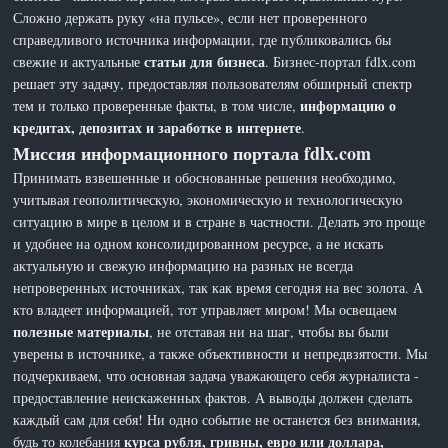
Сложно держать руку «на пульсе», если нет проверенного
справедливого источника информации, где публиковались бы
статьи для бизнеса
свежие и актуальные
. Бизнес-портал fdlx.com
решает эту задачу, предоставляя пользователям обширный спектр
информацию о
тем и только проверенные факты, в том числе,
кредитах, депозитах и заработке в интернете
.
Миссия информационного портала fdlx.com
Принимать взвешенные и обоснованные решения необходимо,
учитывая геополитическую, экономическую и технологическую
ситуацию в мире в целом и в стране в частности. Делать это проще
и удобнее на одном консолидированном ресурсе, а не искать
актуальную и свежую информацию на разных не всегда
непроверенных источниках, так как время сегодня на вес золота. А
кто владеет информацией, тот управляет миром! Мы освещаем
полезные материалы
, не отставая ни на шаг, чтобы вы были
уверены в источнике, а также объективности и непредвзятости. Мы
подчеркиваем, что основная задача уважающего себя журналиста -
предоставление неискаженных фактов. А выводы должен сделать
каждый сам для себя! Ни одно событие не останется без внимания,
курса рубля, гривны, евро или доллара,
будь то колебания