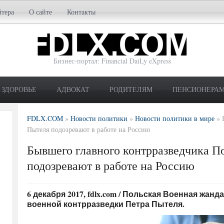
йтера
О сайте
Контакты
Бизнес-портал: Financial DaiLy eXpress
ЗДОРОВЬЕ
АДВОКАТ
РОДИТЕЛЯМ
ПЕНСИОНЕРА
FDLX.COM
»
Новости политики
»
Новости политики в мире
»
Пытеля подозревают в работе на Россию
Бывшего главного контрразведчика 
подозревают в работе на Россию
6 декабря 2017, fdlx.com / Польская Военная жа
военной контрразведки Петра Пытеля.