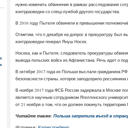
нужно изменить обвинение в рамках расследования со
контрразведки со спецслужбой другого государства.
В 2016 году Пытеля обвиняли в превышении полномочий
Отметим, что 6 декабря на допрос в прокуратуру был 
контрразведки генерал Януш Носек.
Носека, как и Пытеля, следователь прокуратуры обвиня
и
вывода польских войск из Афганистана. Речь идет о по
и
В октябре 2017 года из Польши выслали гражданина РФ
безопасности страны, которое заподозрило россиянина 
В ноябре 2017 года ФСБ России задержала в Москве пол
является научным сотрудником Ягеллонского универси
от 21 ноября о том, что он должен покинуть территорию 
Читайте также:
Польша запретила въезд в стран
Источник:
Корреспондент