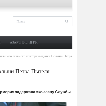
М
АЗАРТНЫЕ ИГРЫ
Бывшего главного контрразведчика Польши Петра
Польши Петра Пытеля
ндармерия задержала экс-главу Службы