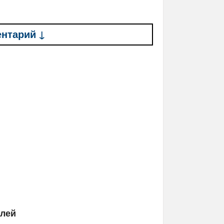
ентарий ↓
елей