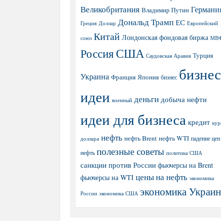
Великобритания
Германи
Владимир Путин
Дональд Трамп
ЕС
Греция
Доллар
Европейский
Китай
Лондонская фондовая биржа
МВ
союз
США
Россия
Турция
Саудовская Аравия
бизнес
Украина
Япония
Франция
бизнес
идеи
деньги
добыча нефти
военный
идеи для бизнеса
кредит
кур
нефть
нефть Brent
нефть WTI
доллара
падение цен
полезные советы
нефть
политика США
санкции против России
фьючерсы на Brent
цены на нефть
фьючерсы на WTI
экономика
экономика Украи
экономика США
России