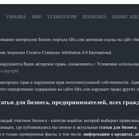
УКРАИНА
МИР
ТЕХНОЛОГИИ
ПОЛИТИКА
БИЗНЕС ИД
зовании материалов Бизнес-портала fdlx.com активная ссылка на сайт обя
х лицензии Creative Commons Attribution 4.0 International.
нарушаются Ваши авторские права, ознакомьтесь с Условиями использов
t/copyright
.
 авторских прав и нарушения прав интеллектуальной собственности. Адм
что определенное содержание на сайте fdlx.com нарушает права других 
атьи для бизнеса, предпринимателей, всех гра
каждый участник бизнеса - капитан корабля, который выбирает правильны
статьи для бизнеса
рмации, где публиковались бы свежие и актуальные
.
информацию о кредитах, де
 и только проверенные факты, в том числе,