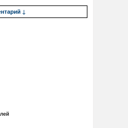
ентарий ↓
елей