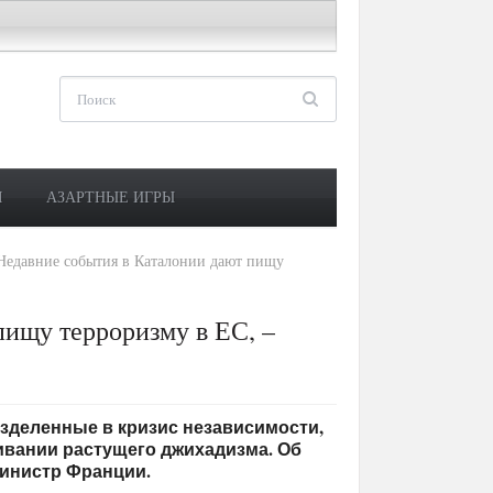
М
АЗАРТНЫЕ ИГРЫ
Недавние события в Каталонии дают пищу
пищу терроризму в ЕС, –
 разделенные в кризис независимости,
вании растущего джихадизма. Об
инистр Франции.