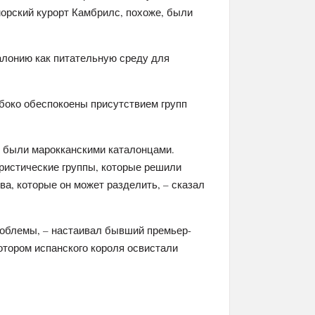
морский курорт Камбрилс, похоже, были
алонию как питательную среду для
боко обеспокоены присутствием групп
 были марокканскими каталонцами.
ористические группы, которые решили
а, которые он может разделить, – сказал
роблемы, – настаивал бывший премьер-
котором испанского короля освистали