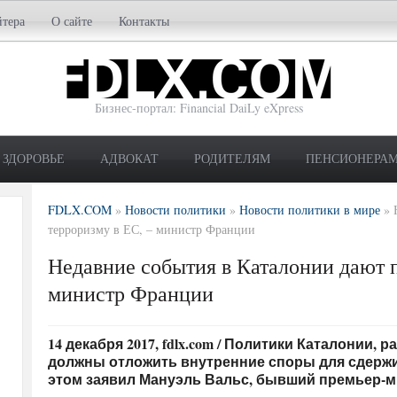
йтера
О сайте
Контакты
Бизнес-портал: Financial DaiLy eXpress
ЗДОРОВЬЕ
АДВОКАТ
РОДИТЕЛЯМ
ПЕНСИОНЕРА
FDLX.COM
»
Новости политики
»
Новости политики в мире
»
терроризму в ЕС, – министр Франции
Недавние события в Каталонии дают 
министр Франции
14 декабря 2017, fdlx.com / Политики Каталонии,
должны отложить внутренние споры для сдержи
этом заявил Мануэль Вальс, бывший премьер-м