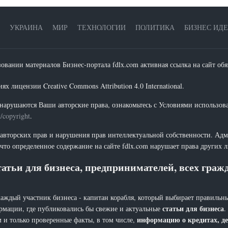
УКРАИНА
МИР
ТЕХНОЛОГИИ
ПОЛИТИКА
БИЗНЕС ИД
зовании материалов Бизнес-портала fdlx.com активная ссылка на сайт обя
х лицензии Creative Commons Attribution 4.0 International.
нарушаются Ваши авторские права, ознакомьтесь с Условиями использов
t/copyright
.
 авторских прав и нарушения прав интеллектуальной собственности. Адм
что определенное содержание на сайте fdlx.com нарушает права других 
атьи для бизнеса, предпринимателей, всех гра
каждый участник бизнеса - капитан корабля, который выбирает правильны
статьи для бизнеса
рмации, где публиковались бы свежие и актуальные
.
информацию о кредитах, де
 и только проверенные факты, в том числе,