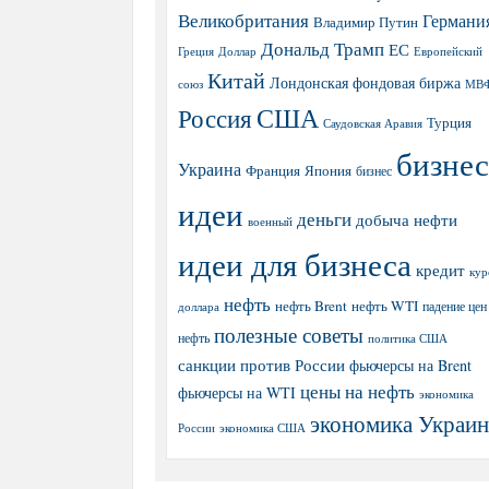
Великобритания
Германи
Владимир Путин
Дональд Трамп
ЕС
Греция
Доллар
Европейский
Китай
Лондонская фондовая биржа
МВ
союз
США
Россия
Турция
Саудовская Аравия
бизнес
Украина
Япония
Франция
бизнес
идеи
деньги
добыча нефти
военный
идеи для бизнеса
кредит
кур
нефть
нефть Brent
нефть WTI
доллара
падение цен
полезные советы
нефть
политика США
санкции против России
фьючерсы на Brent
цены на нефть
фьючерсы на WTI
экономика
экономика Украи
экономика США
России