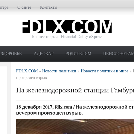
йтера
О сайте
Контакты
Бизнес-портал: Financial DaiLy eXpress
ЗДОРОВЬЕ
АДВОКАТ
РОДИТЕЛЯМ
ПЕНСИОНЕРА
FDLX.COM
»
Новости политики
»
Новости политики в мире
»
прогремел взрыв
На железнодорожной станции Гамбург
18 декабря 2017, fdlx.com / На железнодорожной 
вечером произошел взрыв.