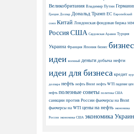
Великобритания
Германи
Владимир Путин
Дональд Трамп
ЕС
Греция
Доллар
Европейский
Китай
Лондонская фондовая биржа
МВ
союз
США
Россия
Турция
Саудовская Аравия
бизнес
Украина
Япония
Франция
бизнес
идеи
деньги
добыча нефти
военный
идеи для бизнеса
кредит
кур
нефть
нефть Brent
нефть WTI
доллара
падение цен
полезные советы
нефть
политика США
санкции против России
фьючерсы на Brent
цены на нефть
фьючерсы на WTI
экономика
экономика Украи
экономика США
России