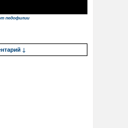
от педофилии
ентарий ↓