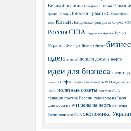
Великобритания
Германи
Владимир Путин
Дональд Трамп
ЕС
Греция
Доллар
Европейский
Китай
Лондонская фондовая биржа
МВ
союз
США
Россия
Турция
Саудовская Аравия
бизнес
Украина
Япония
Франция
бизнес
идеи
деньги
добыча нефти
военный
идеи для бизнеса
кредит
кур
нефть
нефть Brent
нефть WTI
доллара
падение цен
полезные советы
нефть
политика США
санкции против России
фьючерсы на Brent
цены на нефть
фьючерсы на WTI
экономика
экономика Украи
экономика США
России