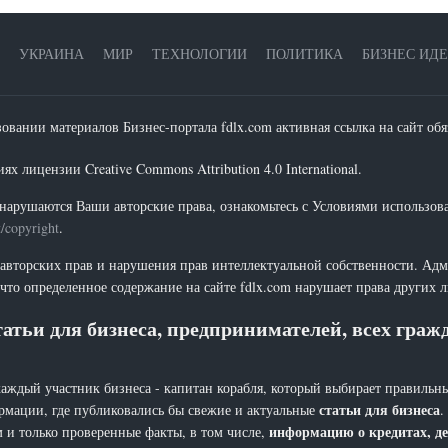
УКРАИНА
МИР
ТЕХНОЛОГИИ
ПОЛИТИКА
БИЗНЕС ИД
зовании материалов Бизнес-портала fdlx.com активная ссылка на сайт обя
х лицензии Creative Commons Attribution 4.0 International.
нарушаются Ваши авторские права, ознакомьтесь с Условиями использов
t/copyright
.
 авторских прав и нарушения прав интеллектуальной собственности. Адм
что определенное содержание на сайте fdlx.com нарушает права других 
атьи для бизнеса, предпринимателей, всех гра
каждый участник бизнеса - капитан корабля, который выбирает правильны
статьи для бизнеса
рмации, где публиковались бы свежие и актуальные
.
информацию о кредитах, де
 и только проверенные факты, в том числе,