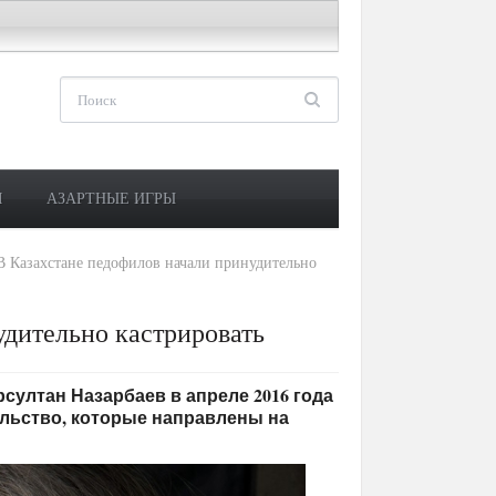
М
АЗАРТНЫЕ ИГРЫ
В Казахстане педофилов начали принудительно
удительно кастрировать
урсултан Назарбаев в апреле 2016 года
ельство, которые направлены на