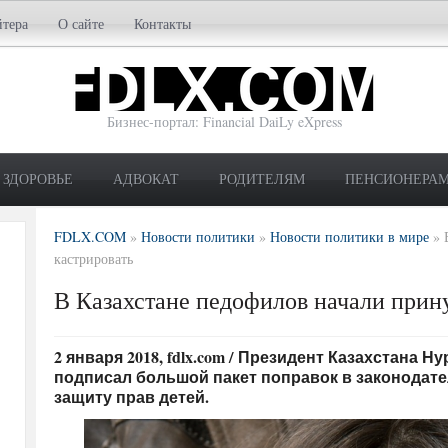
йтера
О сайте
Контакты
Бизнес-портал: Financial DaiLy eXpress
ЗДОРОВЬЕ
АДВОКАТ
РОДИТЕЛЯМ
ПЕНСИОНЕРА
FDLX.COM
»
Новости политики
»
Новости политики в мире
»
кастрировать
В Казахстане педофилов начали прин
2 января 2018, fdlx.com / Президент Казахстана Н
подписал большой пакет поправок в законодат
защиту прав детей.