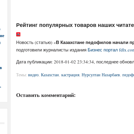
Рейтинг популярных товаров наших читат
в
ние
В Казахстане педофилов начали п
Новость (статью) «
и
подготовили журналисты издания
Бизнес портал fdlx.co
Дата публикации:
2018-01-02 23:34:34
, последнее обновл
в
Темы:
видео
,
Казахстан
,
кастрация
,
Нурсултан Назарбаев
,
педоф
,
Оставить комментарий: