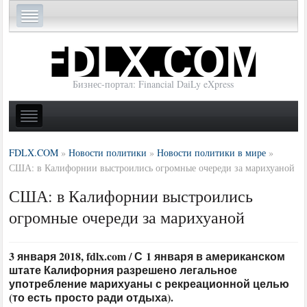
Бизнес-портал: Financial DaiLy eXpress
FDLX.COM
»
Новости политики
»
Новости политики в мире
»
США: в Калифорнии выстроились огромные очереди за марихуаной
США: в Калифорнии выстроились
огромные очереди за марихуаной
3 января 2018, fdlx.com / С 1 января в американском
штате Калифорния разрешено легальное
употребление марихуаны с рекреационной целью
(то есть просто ради отдыха).