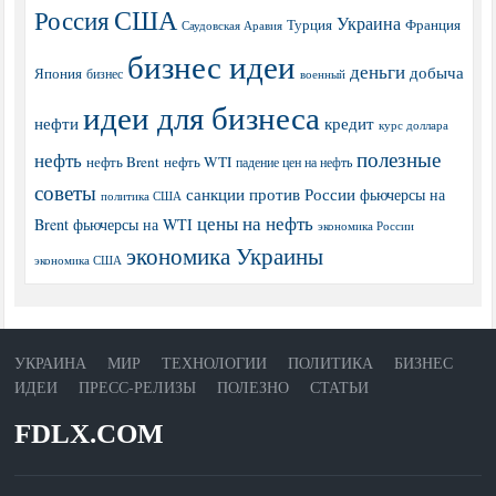
США
Россия
Украина
Турция
Франция
Саудовская Аравия
бизнес идеи
деньги
добыча
Япония
бизнес
военный
идеи для бизнеса
нефти
кредит
курс доллара
полезные
нефть
нефть Brent
нефть WTI
падение цен на нефть
советы
санкции против России
фьючерсы на
политика США
цены на нефть
Brent
фьючерсы на WTI
экономика России
экономика Украины
экономика США
УКРАИНА
МИР
ТЕХНОЛОГИИ
ПОЛИТИКА
БИЗНЕС
ИДЕИ
ПРЕСС-РЕЛИЗЫ
ПОЛЕЗНО
СТАТЬИ
FDLX.COM