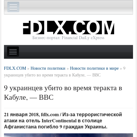
Бизнес-портал: Financial DaiLy eXpress
FDLX.COM
»
Новости политики
»
Новости политики в мире
»
9
украинцев убито во время теракта в Кабуле, — ВВС
9 украинцев убито во время теракта в
Кабуле, — ВВС
21 января 2018, fdlx.com / Из-за террористической
атаки на отель InterContinental в столице
Афганистана погибло 9 граждан Украины.