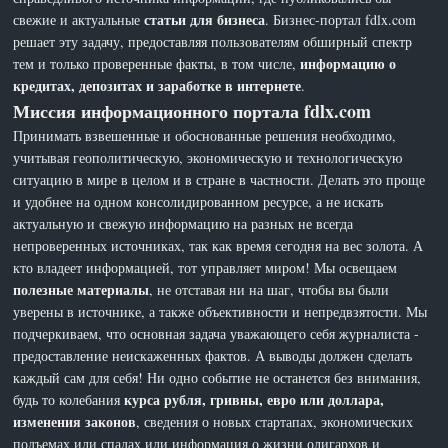
статьи для бизнеса
свежие и актуальные
. Бизнес-портал fdlx.com
решает эту задачу, предоставляя пользователям обширный спектр
информацию о
тем и только проверенные факты, в том числе,
кредитах, депозитах и заработке в интернете
.
Миссия информационного портала fdlx.com
Принимать взвешенные и обоснованные решения необходимо,
учитывая геополитическую, экономическую и технологическую
ситуацию в мире в целом и в стране в частности. Делать это проще
и удобнее на одном консолидированном ресурсе, а не искать
актуальную и свежую информацию на разных не всегда
непроверенных источниках, так как время сегодня на вес золота. А
кто владеет информацией, тот управляет миром! Мы освещаем
полезные материалы
, не отставая ни на шаг, чтобы вы были
уверены в источнике, а также объективности и непредвзятости. Мы
подчеркиваем, что основная задача уважающего себя журналиста -
предоставление неискаженных фактов. А выводы должен сделать
каждый сам для себя! Ни одно событие не останется без внимания,
курса рубля, гривны, евро или доллара,
будь то колебания
изменения законов
, сведения о новых стартапах, экономических
подъемах или спадах или информация о жизни олигархов и