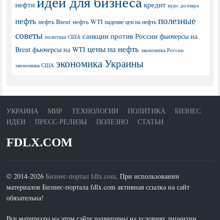
идеи для бизнеса
нефти
кредит
курс доллара
полезные
нефть
нефть Brent
нефть WTI
падение цен на нефть
советы
санкции против России
фьючерсы на
политика США
цены на нефть
Brent
фьючерсы на WTI
экономика России
экономика Украины
экономика США
УКРАИНА
МИР
ТЕХНОЛОГИИ
ПОЛИТИКА
БИЗНЕС
ИДЕИ
ПРЕСС-РЕЛИЗЫ
ПОЛЕЗНО
СТАТЬИ
FDLX.COM
© 2014-2026
Бизнес-портал fdlx.com
. При использовании
материалов Бизнес-портала fdlx.com активная ссылка на сайт
обязательна!
Все материалы на этом сайте размещены на условиях лицензии