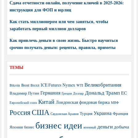
Сдача отчетности онлайн, получение ключей в 2025-2026:
инструкция для ФОП и юрлиц
Как стать миллионером или чем заняться, чтобы
заработать первый миллион долларов
Как привлечь деньги в свою жизнь. Быстро научиться
срочно получать деньги: рецепты, правила, приметы
ТЕМЫ
Великобритания
ICE Futures
Nymex
Brent
WTI
Bitcoin
Brexit
Дональд Трамп
Германия
ЕС
Владимир Путин
Греция
Доллар
Китай
Лондонская фондовая биржа
МВФ
Европейский союз
США
Россия
Украина
Турция
Франция
Саудовская Аравия
бизнес идеи
деньги
добыча
Япония
бизнес
военный