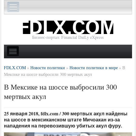
Бизнес-портал: Financial DaiLy eXpress
FDLX.COM
»
Новости политики
»
Новости политики в мире
»
В
Мексике на шоссе выбросили 300 мертвых акул
В Мексике на шоссе выбросили 300
мертвых акул
25 января 2018, fdlx.com / 300 мертвых акул найдены
на шоссе в мексиканском штате Мичоакан из-за
нападения на перевозившую убитых акул фуру.