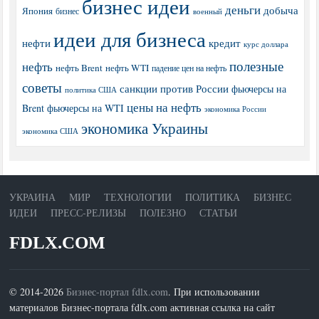
бизнес идеи
деньги
добыча
Япония
бизнес
военный
идеи для бизнеса
нефти
кредит
курс доллара
полезные
нефть
нефть Brent
нефть WTI
падение цен на нефть
советы
санкции против России
фьючерсы на
политика США
цены на нефть
Brent
фьючерсы на WTI
экономика России
экономика Украины
экономика США
УКРАИНА
МИР
ТЕХНОЛОГИИ
ПОЛИТИКА
БИЗНЕС
ИДЕИ
ПРЕСС-РЕЛИЗЫ
ПОЛЕЗНО
СТАТЬИ
FDLX.COM
© 2014-2026
Бизнес-портал fdlx.com
. При использовании
материалов Бизнес-портала fdlx.com активная ссылка на сайт