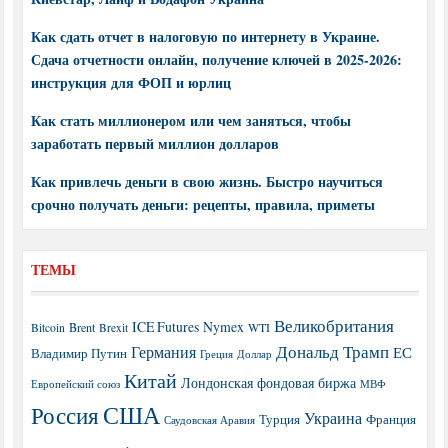
Как сдать отчет в налоговую по интернету в Украине.
Сдача отчетности онлайн, получение ключей в 2025-2026:
инструкция для ФОП и юрлиц
Как стать миллионером или чем заняться, чтобы
заработать первый миллион долларов
Как привлечь деньги в свою жизнь. Быстро научиться
срочно получать деньги: рецепты, правила, приметы
ТЕМЫ
Великобритания
ICE Futures
Nymex
Brent
WTI
Bitcoin
Brexit
Дональд Трамп
Германия
ЕС
Владимир Путин
Греция
Доллар
Китай
Лондонская фондовая биржа
МВФ
Европейский союз
США
Россия
Украина
Турция
Франция
Саудовская Аравия