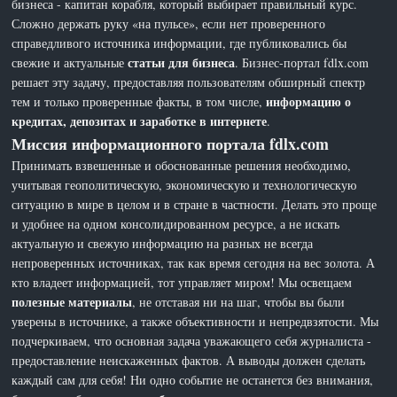
бизнеса - капитан корабля, который выбирает правильный курс.
Сложно держать руку «на пульсе», если нет проверенного
справедливого источника информации, где публиковались бы
статьи для бизнеса
свежие и актуальные
. Бизнес-портал fdlx.com
решает эту задачу, предоставляя пользователям обширный спектр
информацию о
тем и только проверенные факты, в том числе,
кредитах, депозитах и заработке в интернете
.
Миссия информационного портала fdlx.com
Принимать взвешенные и обоснованные решения необходимо,
учитывая геополитическую, экономическую и технологическую
ситуацию в мире в целом и в стране в частности. Делать это проще
и удобнее на одном консолидированном ресурсе, а не искать
актуальную и свежую информацию на разных не всегда
непроверенных источниках, так как время сегодня на вес золота. А
кто владеет информацией, тот управляет миром! Мы освещаем
полезные материалы
, не отставая ни на шаг, чтобы вы были
уверены в источнике, а также объективности и непредвзятости. Мы
подчеркиваем, что основная задача уважающего себя журналиста -
предоставление неискаженных фактов. А выводы должен сделать
каждый сам для себя! Ни одно событие не останется без внимания,