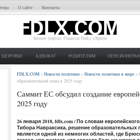
йтера
О сайте
Контакты
Бизнес-портал: Financial DaiLy eXpress
ЗДОРОВЬЕ
АДВОКАТ
РОДИТЕЛЯМ
ПЕНСИОНЕРА
FDLX.COM
»
Новости политики
»
Новости политики в мире
»
образовательной зоны к 2025 году
Саммит ЕС обсудил создание европей
2025 году
26 января 2018, fdlx.com / По словам европейск
Тибора Навраксика, решение образовательных 
является одной из немногих областей, где Брю
сказал, что считает, что гораздо больше можно 