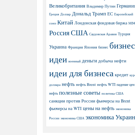
Великобритания
Германи
Владимир Путин
Дональд Трамп
ЕС
Греция
Доллар
Европейский
Китай
Лондонская фондовая биржа
МВ
союз
США
Россия
Турция
Саудовская Аравия
бизнес
Украина
Япония
Франция
бизнес
идеи
деньги
добыча нефти
военный
идеи для бизнеса
кредит
кур
нефть
нефть Brent
нефть WTI
доллара
падение цен
полезные советы
нефть
политика США
санкции против России
фьючерсы на Brent
цены на нефть
фьючерсы на WTI
экономика
экономика Украи
экономика США
России