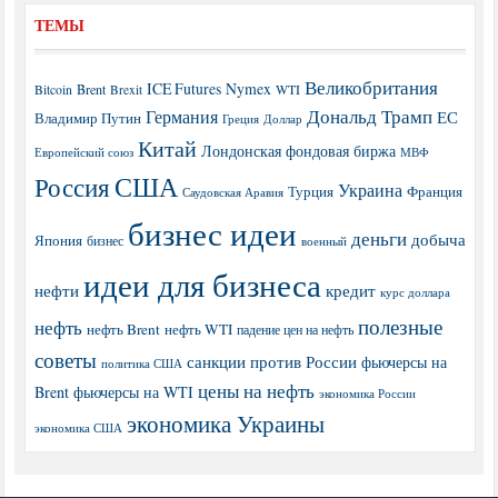
ТЕМЫ
Великобритания
ICE Futures
Nymex
Brent
WTI
Bitcoin
Brexit
Дональд Трамп
Германия
ЕС
Владимир Путин
Греция
Доллар
Китай
Лондонская фондовая биржа
МВФ
Европейский союз
США
Россия
Украина
Турция
Франция
Саудовская Аравия
бизнес идеи
деньги
добыча
Япония
бизнес
военный
идеи для бизнеса
нефти
кредит
курс доллара
полезные
нефть
нефть Brent
нефть WTI
падение цен на нефть
советы
санкции против России
фьючерсы на
политика США
цены на нефть
Brent
фьючерсы на WTI
экономика России
экономика Украины
экономика США