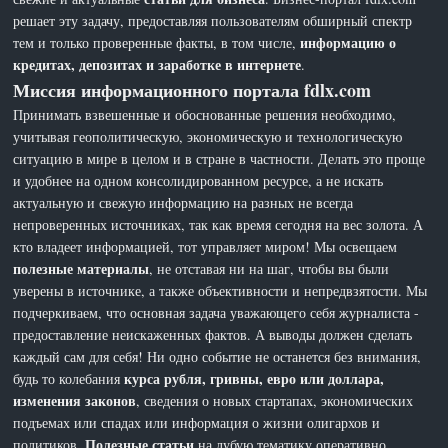
решает эту задачу, предоставляя пользователям обширный спектр
информацию о
тем и только проверенные факты, в том числе,
кредитах, депозитах и заработке в интернете
.
Миссия информационного портала fdlx.com
Принимать взвешенные и обоснованные решения необходимо,
учитывая геополитическую, экономическую и технологическую
ситуацию в мире в целом и в стране в частности. Делать это проще
и удобнее на одном консолидированном ресурсе, а не искать
актуальную и свежую информацию на разных не всегда
непроверенных источниках, так как время сегодня на вес золота. А
кто владеет информацией, тот управляет миром! Мы освещаем
полезные материалы
, не отставая ни на шаг, чтобы вы были
уверены в источнике, а также объективности и непредвзятости. Мы
подчеркиваем, что основная задача уважающего себя журналиста -
предоставление неискаженных фактов. А выводы должен сделать
каждый сам для себя! Ни одно событие не останется без внимания,
курса рубля, гривны, евро или доллара,
будь то колебания
изменения законов
, сведения о новых стартапах, экономических
подъемах или спадах или информация о жизни олигархов и
Полезные статьи
политиков.
на лубую тематику оперативно