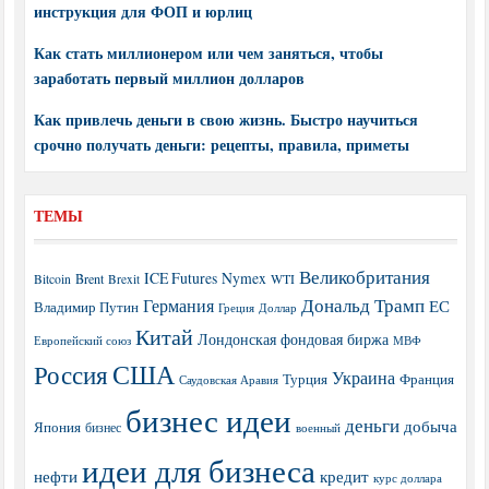
инструкция для ФОП и юрлиц
Как стать миллионером или чем заняться, чтобы
заработать первый миллион долларов
Как привлечь деньги в свою жизнь. Быстро научиться
срочно получать деньги: рецепты, правила, приметы
ТЕМЫ
Великобритания
ICE Futures
Nymex
Brent
WTI
Bitcoin
Brexit
Дональд Трамп
Германия
ЕС
Владимир Путин
Греция
Доллар
Китай
Лондонская фондовая биржа
МВФ
Европейский союз
США
Россия
Украина
Турция
Франция
Саудовская Аравия
бизнес идеи
деньги
добыча
Япония
бизнес
военный
идеи для бизнеса
нефти
кредит
курс доллара