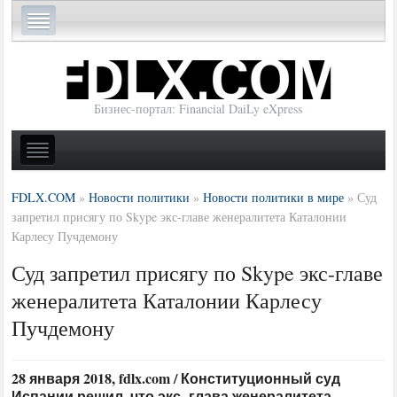
Бизнес-портал: Financial DaiLy eXpress
FDLX.COM
»
Новости политики
»
Новости политики в мире
»
Суд
запретил присягу по Skype экс-главе женералитета Каталонии
Карлесу Пучдемону
Суд запретил присягу по Skype экс-главе
женералитета Каталонии Карлесу
Пучдемону
28 января 2018, fdlx.com / Конституционный суд
Испании решил, что экс- глава женералитета