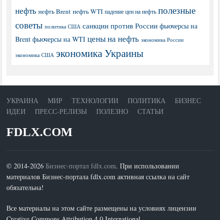
полезные
нефть
нефть Brent
нефть WTI
падение цен на нефть
советы
санкции против России
фьючерсы на
политика США
цены на нефть
Brent
фьючерсы на WTI
экономика России
экономика Украины
экономика США
УКРАИНА
МИР
ТЕХНОЛОГИИ
ПОЛИТИКА
БИЗНЕС
ИДЕИ
ПРЕСС-РЕЛИЗЫ
ПОЛЕЗНО
СТАТЬИ
FDLX.COM
© 2014-2026
Бизнес-портал fdlx.com
. При использовании
материалов Бизнес-портала fdlx.com активная ссылка на сайт
обязательна!
Все материалы на этом сайте размещены на условиях лицензии
Creative Commons Attribution 4.0 International.