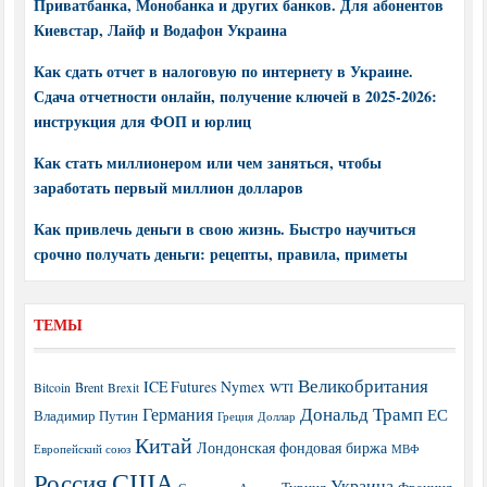
Приватбанка, Монобанка и других банков. Для абонентов
Киевстар, Лайф и Водафон Украина
Как сдать отчет в налоговую по интернету в Украине.
Сдача отчетности онлайн, получение ключей в 2025-2026:
инструкция для ФОП и юрлиц
Как стать миллионером или чем заняться, чтобы
заработать первый миллион долларов
Как привлечь деньги в свою жизнь. Быстро научиться
срочно получать деньги: рецепты, правила, приметы
ТЕМЫ
Великобритания
ICE Futures
Nymex
Brent
WTI
Bitcoin
Brexit
Дональд Трамп
Германия
ЕС
Владимир Путин
Греция
Доллар
Китай
Лондонская фондовая биржа
МВФ
Европейский союз
США
Россия
Украина