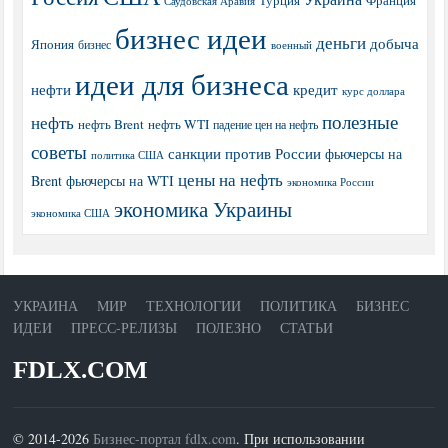
Турция
Франция
Саудовская Аравия
бизнес идеи
деньги
добыча
Япония
бизнес
военный
идеи для бизнеса
нефти
кредит
курс доллара
полезные
нефть
нефть Brent
нефть WTI
падение цен на нефть
советы
санкции против России
фьючерсы на
политика США
цены на нефть
Brent
фьючерсы на WTI
экономика России
экономика Украины
экономика США
УКРАИНА
МИР
ТЕХНОЛОГИИ
ПОЛИТИКА
БИЗНЕС
ИДЕИ
ПРЕСС-РЕЛИЗЫ
ПОЛЕЗНО
СТАТЬИ
FDLX.COM
© 2014-2026
Бизнес-портал fdlx.com
. При использовании