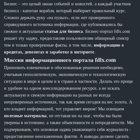
Бизнес – это целый океан событий и новостей, а каждый участник
бизнеса - капитан корабля, который выбирает правильный курс.
Сложно держать руку «на пульсе», если нет проверенного
справедливого источника информации, где публиковались бы
статьи для бизнеса
свежие и актуальные
. Бизнес-портал fdlx.com
решает эту задачу, предоставляя пользователям обширный спектр
информацию о
тем и только проверенные факты, в том числе,
кредитах, депозитах и заработке в интернете
.
Миссия информационного портала fdlx.com
Принимать взвешенные и обоснованные решения необходимо,
учитывая геополитическую, экономическую и технологическую
ситуацию в мире в целом и в стране в частности. Делать это проще
и удобнее на одном консолидированном ресурсе, а не искать
актуальную и свежую информацию на разных не всегда
непроверенных источниках, так как время сегодня на вес золота. А
кто владеет информацией, тот управляет миром! Мы освещаем
полезные материалы
, не отставая ни на шаг, чтобы вы были
уверены в источнике, а также объективности и непредвзятости. Мы
подчеркиваем, что основная задача уважающего себя журналиста -
предоставление неискаженных фактов. А выводы должен сделать