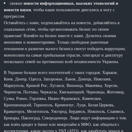
новости информационных, высоких технологий и
свежие
новости науки
, чтобы наши пользователи двигались в ногу с
прогрессом.
Оставайтесь с нами, подписывайтесь на новости, добавляйтесь в
социальных сетях, чтобы организовывать бизнес по своим
правилам! Влияйте на бизнес вместе с нами. Делитесь своими
мнениями и комментариями. Только свободные рыночные
отношения и развитие малого бизнеса смогут победить коррупцию,
монополию на самые прибыльные отрасли, олигархат и диктатуру
нескольких семей на протяжении всей независимости Украины.
В Украине больше всего посетителей с таких городов: Харьков,
Киев, Днепр, Одесса, Запорожье, Львов, Донецк, Николаев,
Мариуполь, Кривой Рог, Луганск, Винница, Макеевка, Херсон,
Чернигов, Полтава, Черкассы, Хмельницкий, Черновцы, Житомир,
Сумы, Ровно, Горловка, Ивано-Франковск, Каменское,
Кропивницкий, Тернополь, Кременчуг, Луцк, Белая Церковь,
Краматорск, Мелитополь, Ужгород, Бердянск, Никополь, Славянск,
Бровары, Павлоград, Северодонецк. Люди ищут информацию о том,
как взять кредит в банке или микрозайм в МФО, как общаться с
коллекторами, какие льготы у УБД (АТО), как заработать деньги и