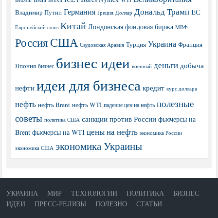
Дональд Трамп
Германия
ЕС
Владимир Путин
Греция
Доллар
Китай
Лондонская фондовая биржа
МВФ
Европейский союз
США
Россия
Украина
Турция
Франция
Саудовская Аравия
бизнес идеи
деньги
добыча
Япония
бизнес
военный
идеи для бизнеса
нефти
кредит
курс доллара
полезные
нефть
нефть Brent
нефть WTI
падение цен на нефть
советы
санкции против России
фьючерсы на
политика США
цены на нефть
Brent
фьючерсы на WTI
экономика России
экономика Украины
экономика США
УКРАИНА
МИР
ТЕХНОЛОГИИ
ПОЛИТИКА
БИЗНЕС
ИДЕИ
ПРЕСС-РЕЛИЗЫ
ПОЛЕЗНО
СТАТЬИ