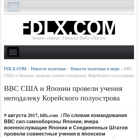
Бизнес-портал: Financial DaiLy eXpress
FDLX.COM
»
Новости политики
»
Новости политики в мире
»
ВВС
США и Японии провели учения неподалеку Корейского полуострова
ВВС США и Японии провели учения
неподалеку Корейского полуострова
9 августа 2017, fdlx.com / По словам командования
ВВС сил самообороны Японии, вчера
военнослужащие Японии и Соединенных Штатов
провели совместные учения в японском