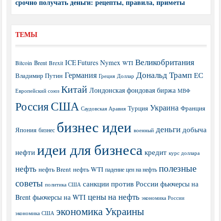
срочно получать деньги: рецепты, правила, приметы
ТЕМЫ
Великобритания
ICE Futures
Nymex
Brent
WTI
Bitcoin
Brexit
Дональд Трамп
Германия
ЕС
Владимир Путин
Греция
Доллар
Китай
Лондонская фондовая биржа
МВФ
Европейский союз
США
Россия
Украина
Турция
Франция
Саудовская Аравия
бизнес идеи
деньги
добыча
Япония
бизнес
военный
идеи для бизнеса
нефти
кредит
курс доллара
полезные
нефть
нефть Brent
нефть WTI
падение цен на нефть
советы
санкции против России
фьючерсы на
политика США
цены на нефть
Brent
фьючерсы на WTI
экономика России
экономика Украины
экономика США