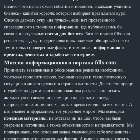
Бизнес – это целый океан событий и новостей, а каждый участник
бизнеса - капитан корабля, который выбирает правильный курс.
Сложно держать руку «на пульсе», если нет проверенного
справедливого источника информации, где публиковались бы
статьи для бизнеса
свежие и актуальные
. Бизнес-портал fdlx.com
решает эту задачу, предоставляя пользователям обширный спектр
информацию о
тем и только проверенные факты, в том числе,
кредитах, депозитах и заработке в интернете
.
Миссия информационного портала fdlx.com
Принимать взвешенные и обоснованные решения необходимо,
учитывая геополитическую, экономическую и технологическую
ситуацию в мире в целом и в стране в частности. Делать это проще
и удобнее на одном консолидированном ресурсе, а не искать
актуальную и свежую информацию на разных не всегда
непроверенных источниках, так как время сегодня на вес золота. А
кто владеет информацией, тот управляет миром! Мы освещаем
полезные материалы
, не отставая ни на шаг, чтобы вы были
уверены в источнике, а также объективности и непредвзятости. Мы
подчеркиваем, что основная задача уважающего себя журналиста -
предоставление неискаженных фактов. А выводы должен сделать