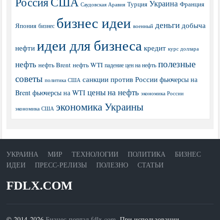
США
Россия
Украина
Турция
Франция
Саудовская Аравия
бизнес идеи
деньги
добыча
Япония
бизнес
военный
идеи для бизнеса
нефти
кредит
курс доллара
полезные
нефть
нефть Brent
нефть WTI
падение цен на нефть
советы
санкции против России
фьючерсы на
политика США
цены на нефть
Brent
фьючерсы на WTI
экономика России
экономика Украины
экономика США
УКРАИНА
МИР
ТЕХНОЛОГИИ
ПОЛИТИКА
БИЗНЕС
ИДЕИ
ПРЕСС-РЕЛИЗЫ
ПОЛЕЗНО
СТАТЬИ
FDLX.COM
© 2014-2026
Бизнес-портал fdlx.com
. При использовании