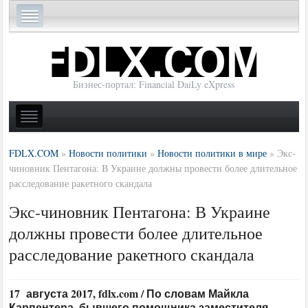
Бизнес-портал: Financial DaiLy eXpress
FDLX.COM
»
Новости политики
»
Новости политики в мире
»
Экс-
чиновник Пентагона: В Украине должны провести более длительное
расследование ракетного скандала
Экс-чиновник Пентагона: В Украине
должны провести более длительное
расследование ракетного скандала
17 августа 2017, fdlx.com / По словам Майкла
Карпентера, бывшего помощника заместителя