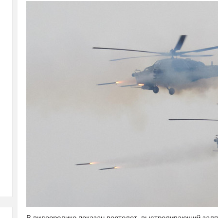
В видеоролике показан вертолет, выстреливающий залп 