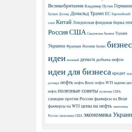
Великобритания
Германи
Владимир Путин
Дональд Трамп
ЕС
Греция
Доллар
Европейский
Китай
Лондонская фондовая биржа
МВ
союз
США
Россия
Турция
Саудовская Аравия
бизнес
Украина
Япония
Франция
бизнес
идеи
деньги
добыча нефти
военный
идеи для бизнеса
кредит
кур
нефть
нефть Brent
нефть WTI
доллара
падение цен
полезные советы
нефть
политика США
санкции против России
фьючерсы на Brent
цены на нефть
фьючерсы на WTI
экономика
экономика Украи
экономика США
России