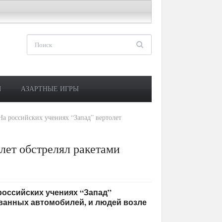
М
АЗАРТНЫЕ ИГРЫ
На российских учениях “Запад” вертолет
лет обстрелял ракетами
а российских учениях “Запад”
ванных автомобилей, и людей возле