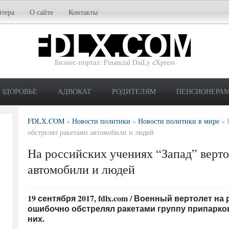
йтера
О сайте
Контакты
Бизнес-портал: Financial DaiLy eXpress
ЗДОРОВЬЕ
АДВОКАТ
РОДИТЕЛЯМ
ПЕНСИОНЕРА
FDLX.COM
»
Новости политики
»
Новости политики в мире
»
обстрелял ракетами автомобили и людей
На российских учениях “Запад” верто
автомобили и людей
19 сентября 2017, fdlx.com / Военный вертолет н
ошибочно обстрелял ракетами группу припарко
них.