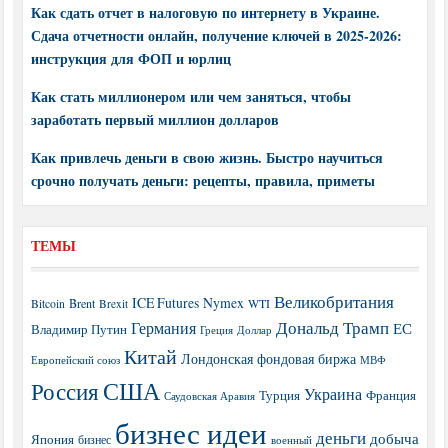
Как сдать отчет в налоговую по интернету в Украине.
Сдача отчетности онлайн, получение ключей в 2025-2026:
инструкция для ФОП и юрлиц
Как стать миллионером или чем заняться, чтобы
заработать первый миллион долларов
Как привлечь деньги в свою жизнь. Быстро научиться
срочно получать деньги: рецепты, правила, приметы
ТЕМЫ
Великобритания
ICE Futures
Nymex
Brent
WTI
Bitcoin
Brexit
Дональд Трамп
Германия
ЕС
Владимир Путин
Греция
Доллар
Китай
Лондонская фондовая биржа
МВФ
Европейский союз
США
Россия
Украина
Турция
Франция
Саудовская Аравия
бизнес идеи
деньги
добыча
Япония
бизнес
военный