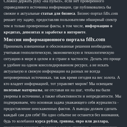
Сложно держать руку «на пульсе», если нет проверенного
справедливого источника информации, где публиковались бы
статьи для бизнеса
свежие и актуальные
. Бизнес-портал fdlx.com
решает эту задачу, предоставляя пользователям обширный спектр
информацию о
тем и только проверенные факты, в том числе,
кредитах, депозитах и заработке в интернете
.
Миссия информационного портала fdlx.com
Принимать взвешенные и обоснованные решения необходимо,
учитывая геополитическую, экономическую и технологическую
ситуацию в мире в целом и в стране в частности. Делать это проще
и удобнее на одном консолидированном ресурсе, а не искать
актуальную и свежую информацию на разных не всегда
непроверенных источниках, так как время сегодня на вес золота. А
кто владеет информацией, тот управляет миром! Мы освещаем
полезные материалы
, не отставая ни на шаг, чтобы вы были
уверены в источнике, а также объективности и непредвзятости. Мы
подчеркиваем, что основная задача уважающего себя журналиста -
предоставление неискаженных фактов. А выводы должен сделать
каждый сам для себя! Ни одно событие не останется без внимания,
курса рубля, гривны, евро или доллара,
будь то колебания