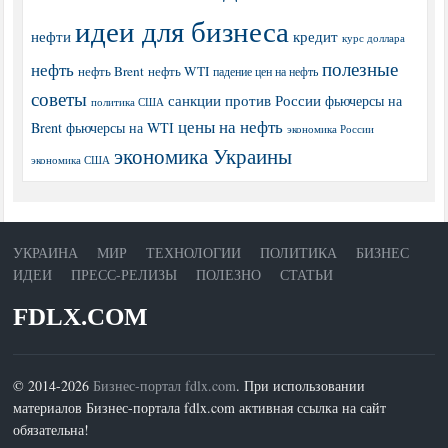
идеи для бизнеса
нефти
кредит
курс доллара
полезные
нефть
нефть Brent
нефть WTI
падение цен на нефть
советы
санкции против России
фьючерсы на
политика США
цены на нефть
Brent
фьючерсы на WTI
экономика России
экономика Украины
экономика США
УКРАИНА
МИР
ТЕХНОЛОГИИ
ПОЛИТИКА
БИЗНЕС
ИДЕИ
ПРЕСС-РЕЛИЗЫ
ПОЛЕЗНО
СТАТЬИ
FDLX.COM
© 2014-2026
Бизнес-портал fdlx.com
. При использовании
материалов Бизнес-портала fdlx.com активная ссылка на сайт
обязательна!