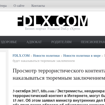
йтера
О сайте
Контакты
Бизнес-портал: Financial DaiLy eXpress
ЗДОРОВЬЕ
АДВОКАТ
РОДИТЕЛЯМ
ПЕНСИОНЕРА
FDLX.COM
»
Новости политики
»
Новости политики в мире
»
будет наказываться тюремным заключением
Просмотр террористического контента
наказываться тюремным заключением
3 октября 2017, fdlx.com / Экстремисты, неодно
террористический контент в Интернете, могут б
15 лет. Об этом заявил министр внутренних дел
объявив таким образом об обновлении законов 