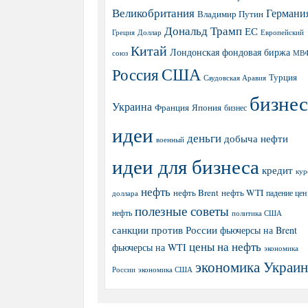
Великобритания
Германи
Владимир Путин
Дональд Трамп
ЕС
Греция
Доллар
Европейский
Китай
Лондонская фондовая биржа
МВ
союз
США
Россия
Турция
Саудовская Аравия
бизнес
Украина
Япония
Франция
бизнес
идеи
деньги
добыча нефти
военный
идеи для бизнеса
кредит
кур
нефть
нефть Brent
нефть WTI
доллара
падение цен
полезные советы
нефть
политика США
санкции против России
фьючерсы на Brent
цены на нефть
фьючерсы на WTI
экономика
экономика Украи
экономика США
России