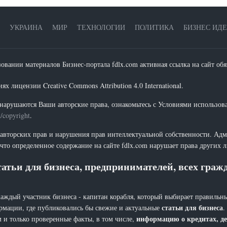
УКРАИНА
МИР
ТЕХНОЛОГИИ
ПОЛИТИКА
БИЗНЕС ИД
зовании материалов Бизнес-портала fdlx.com активная ссылка на сайт обя
х лицензии Creative Commons Attribution 4.0 International.
нарушаются Ваши авторские права, ознакомьтесь с Условиями использов
t/copyright
.
 авторских прав и нарушения прав интеллектуальной собственности. Адм
что определенное содержание на сайте fdlx.com нарушает права других 
атьи для бизнеса, предпринимателей, всех гра
каждый участник бизнеса - капитан корабля, который выбирает правильны
статьи для бизнеса
рмации, где публиковались бы свежие и актуальные
.
информацию о кредитах, де
 и только проверенные факты, в том числе,