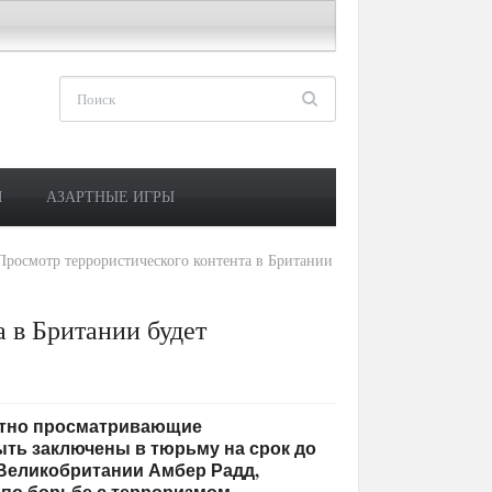
М
АЗАРТНЫЕ ИГРЫ
Просмотр террористического контента в Британии
 в Британии будет
кратно просматривающие
ыть заключены в тюрьму на срок до
 Великобритании Амбер Радд,
по борьбе с терроризмом.