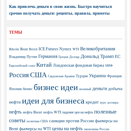
Как привлечь деньги в свою жизнь. Быстро научиться
срочно получать деньги: рецепты, правила, приметы
ТЕМЫ
Великобритания
ICE Futures
Nymex
Brent
WTI
Bitcoin
Brexit
Дональд Трамп
Германия
ЕС
Владимир Путин
Греция
Доллар
Китай
Лондонская фондовая биржа
МВФ
Европейский союз
США
Россия
Украина
Турция
Франция
Саудовская Аравия
бизнес идеи
деньги
добыча
Япония
бизнес
военный
идеи для бизнеса
нефти
кредит
курс доллара
полезные
нефть
нефть Brent
нефть WTI
падение цен на нефть
советы
санкции против России
фьючерсы на
политика США
цены на нефть
Brent
фьючерсы на WTI
экономика России