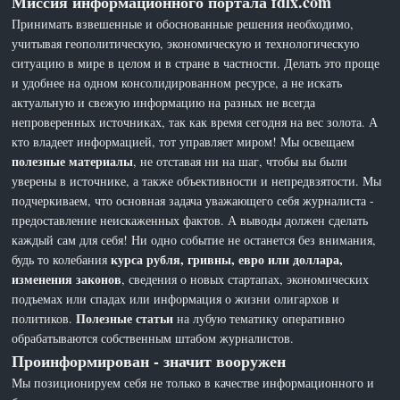
Миссия информационного портала fdlx.com
Принимать взвешенные и обоснованные решения необходимо,
учитывая геополитическую, экономическую и технологическую
ситуацию в мире в целом и в стране в частности. Делать это проще
и удобнее на одном консолидированном ресурсе, а не искать
актуальную и свежую информацию на разных не всегда
непроверенных источниках, так как время сегодня на вес золота. А
кто владеет информацией, тот управляет миром! Мы освещаем
полезные материалы
, не отставая ни на шаг, чтобы вы были
уверены в источнике, а также объективности и непредвзятости. Мы
подчеркиваем, что основная задача уважающего себя журналиста -
предоставление неискаженных фактов. А выводы должен сделать
каждый сам для себя! Ни одно событие не останется без внимания,
курса рубля, гривны, евро или доллара,
будь то колебания
изменения законов
, сведения о новых стартапах, экономических
подъемах или спадах или информация о жизни олигархов и
Полезные статьи
политиков.
на лубую тематику оперативно
обрабатываются собственным штабом журналистов.
Проинформирован - значит вооружен
Мы позиционируем себя не только в качестве информационного и