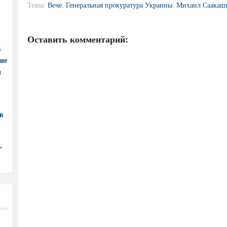
Темы:
Вече
,
Генеральная прокуратура Украины
,
Михаил Саакаш
Оставить комментарий:
в
ние
и
в
,