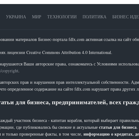
УКРАИНА
МИР
ТЕХНОЛОГИИ
ПОЛИТИКА
БИЗНЕС ИД
зовании материалов Бизнес-портала fdlx.com активная ссылка на сайт обя
х лицензии Creative Commons Attribution 4.0 International.
нарушаются Ваши авторские права, ознакомьтесь с Условиями использов
t/copyright
.
 авторских прав и нарушения прав интеллектуальной собственности. Адм
что определенное содержание на сайте fdlx.com нарушает права других 
атьи для бизнеса, предпринимателей, всех гра
каждый участник бизнеса - капитан корабля, который выбирает правильны
статьи для бизнеса
рмации, где публиковались бы свежие и актуальные
.
информацию о кредитах, де
 и только проверенные факты, в том числе,