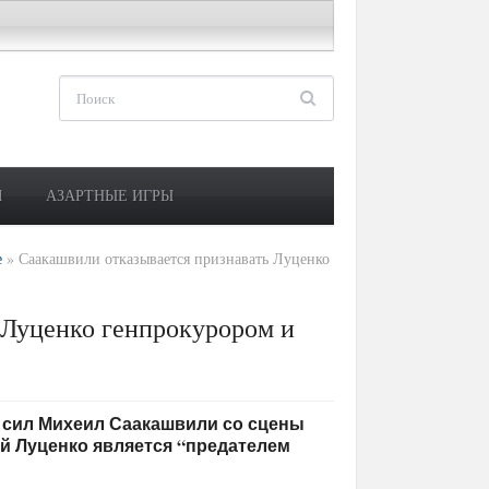
М
АЗАРТНЫЕ ИГРЫ
е
»
Саакашвили отказывается признавать Луценко
 Луценко генпрокурором и
вых сил Михеил Саакашвили со сцены
й Луценко является “предателем