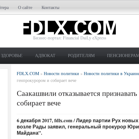
йтера
О сайте
Контакты
Бизнес-портал: Financial DaiLy eXpress
ЗДОРОВЬЕ
АДВОКАТ
РОДИТЕЛЯМ
ПЕНСИОНЕРА
FDLX.COM
»
Новости политики
»
Новости политики в Украин
генпрокурором и собирает вече
Саакашвили отказывается признавать
собирает вече
6 декабря 2017, fdlx.com / Лидер партии Рух но
возле Рады заявил, генеральный прокурор Юри
Майдана”.