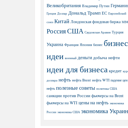
Великобритания
Германи
Владимир Путин
Дональд Трамп
ЕС
Греция
Доллар
Европейский
Китай
Лондонская фондовая биржа
МВ
союз
США
Россия
Турция
Саудовская Аравия
бизнес
Украина
Япония
Франция
бизнес
идеи
деньги
добыча нефти
военный
идеи для бизнеса
кредит
кур
нефть
нефть Brent
нефть WTI
доллара
падение цен
полезные советы
нефть
политика США
санкции против России
фьючерсы на Brent
цены на нефть
фьючерсы на WTI
экономика
экономика Украи
экономика США
России