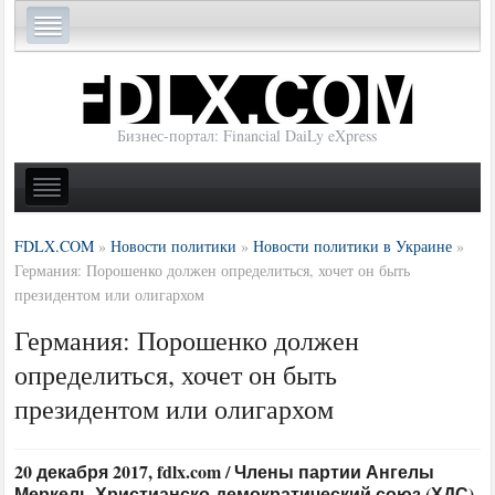
Бизнес-портал: Financial DaiLy eXpress
FDLX.COM
»
Новости политики
»
Новости политики в Украине
»
Германия: Порошенко должен определиться, хочет он быть
президентом или олигархом
Германия: Порошенко должен
определиться, хочет он быть
президентом или олигархом
20 декабря 2017, fdlx.com / Члены партии Ангелы
Меркель Христианско-демократический союз (ХДС)