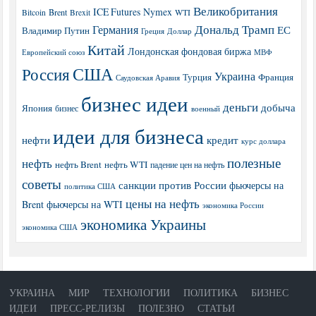
Великобритания
ICE Futures
Nymex
Brent
WTI
Bitcoin
Brexit
Дональд Трамп
Германия
ЕС
Владимир Путин
Греция
Доллар
Китай
Лондонская фондовая биржа
МВФ
Европейский союз
США
Россия
Украина
Турция
Франция
Саудовская Аравия
бизнес идеи
деньги
добыча
Япония
бизнес
военный
идеи для бизнеса
нефти
кредит
курс доллара
полезные
нефть
нефть Brent
нефть WTI
падение цен на нефть
советы
санкции против России
фьючерсы на
политика США
цены на нефть
Brent
фьючерсы на WTI
экономика России
экономика Украины
экономика США
УКРАИНА
МИР
ТЕХНОЛОГИИ
ПОЛИТИКА
БИЗНЕС
ИДЕИ
ПРЕСС-РЕЛИЗЫ
ПОЛЕЗНО
СТАТЬИ