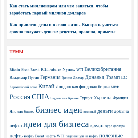
Как стать миллионером или чем заняться, чтобы
заработать первый миллион долларов
Как привлечь деньги в свою жизнь. Быстро научиться
срочно получать деньги: рецепты, правила, приметы
ТЕМЫ
Великобритания
ICE Futures
Nymex
Brent
WTI
Bitcoin
Brexit
Дональд Трамп
Германия
ЕС
Владимир Путин
Греция
Доллар
Китай
Лондонская фондовая биржа
МВФ
Европейский союз
США
Россия
Украина
Турция
Франция
Саудовская Аравия
бизнес идеи
деньги
добыча
Япония
бизнес
военный
идеи для бизнеса
нефти
кредит
курс доллара
полезные
нефть
нефть Brent
нефть WTI
падение цен на нефть