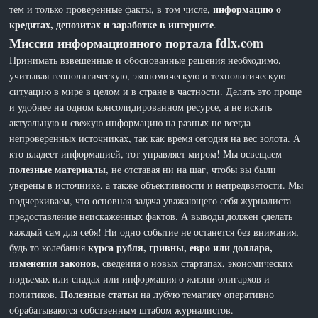
информацию о
тем и только проверенные факты, в том числе,
кредитах, депозитах и заработке в интернете
.
Миссия информационного портала fdlx.com
Принимать взвешенные и обоснованные решения необходимо,
учитывая геополитическую, экономическую и технологическую
ситуацию в мире в целом и в стране в частности. Делать это проще
и удобнее на одном консолидированном ресурсе, а не искать
актуальную и свежую информацию на разных не всегда
непроверенных источниках, так как время сегодня на вес золота. А
кто владеет информацией, тот управляет миром! Мы освещаем
полезные материалы
, не отставая ни на шаг, чтобы вы были
уверены в источнике, а также объективности и непредвзятости. Мы
подчеркиваем, что основная задача уважающего себя журналиста -
предоставление неискаженных фактов. А выводы должен сделать
каждый сам для себя! Ни одно событие не останется без внимания,
курса рубля, гривны, евро или доллара,
будь то колебания
изменения законов
, сведения о новых стартапах, экономических
подъемах или спадах или информация о жизни олигархов и
Полезные статьи
политиков.
на лубую тематику оперативно
обрабатываются собственным штабом журналистов.