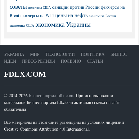
советы
санкции против России
фьючерсы на
политика США
цены на нефть
Brent
фьючерсы на WTI
экономика России
экономика Украины
экономика США
УКРАИНА
МИР
ТЕХНОЛОГИИ
ПОЛИТИКА
БИЗНЕС
ИДЕИ
ПРЕСС-РЕЛИЗЫ
ПОЛЕЗНО
СТАТЬИ
FDLX.COM
© 2014-2026
Бизнес-портал fdlx.com
. При использовании
материалов Бизнес-портала fdlx.com активная ссылка на сайт
обязательна!
Все материалы на этом сайте размещены на условиях лицензии
Creative Commons Attribution 4.0 International.